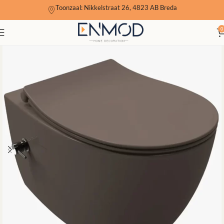
Toonzaal: Nikkelstraat 26, 4823 AB Breda
0