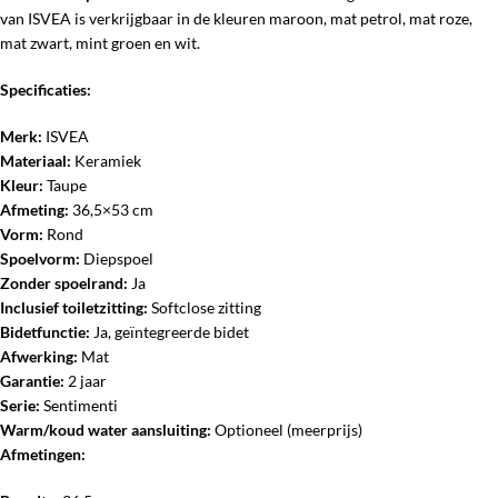
van ISVEA is verkrijgbaar in de kleuren maroon, mat petrol, mat roze,
mat zwart, mint groen en wit.
Specificaties:
Merk:
ISVEA
Materiaal:
Keramiek
Kleur:
Taupe
Afmeting:
36,5×53 cm
Vorm:
Rond
Spoelvorm:
Diepspoel
Zonder spoelrand:
Ja
Inclusief toiletzitting:
Softclose zitting
Bidetfunctie:
Ja, geïntegreerde bidet
Afwerking:
Mat
Garantie:
2 jaar
Serie:
Sentimenti
Warm/koud water aansluiting:
Optioneel (meerprijs)
Afmetingen: