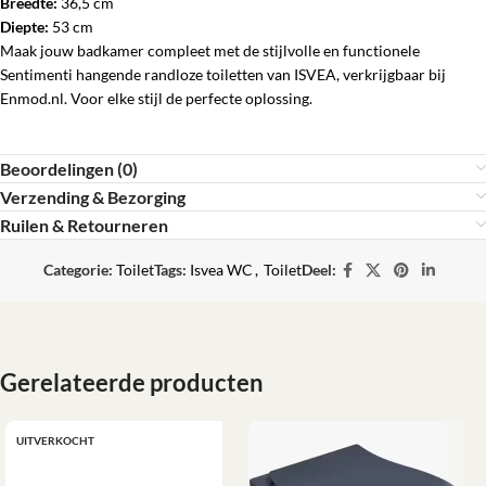
Breedte:
36,5 cm
Diepte:
53 cm
Maak jouw badkamer compleet met de stijlvolle en functionele
Sentimenti hangende randloze toiletten van ISVEA, verkrijgbaar bij
Enmod.nl. Voor elke stijl de perfecte oplossing.
Beoordelingen (0)
Verzending & Bezorging
Ruilen & Retourneren
Categorie:
Toilet
Tags:
Isvea WC
,
Toilet
Deel:
Gerelateerde producten
UITVERKOCHT