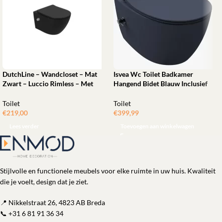
DutchLine – Wandcloset – Mat
Isvea Wc Toilet Badkamer
Zwart – Luccio Rimless – Met
Hangend Bidet Blauw Inclusief
bidet-functie
Bevestigingsset
Toilet
Toilet
€
219,00
€
399,99
Lees verder
Toevoegen aan winkelwagen
Stijlvolle en functionele meubels voor elke ruimte in uw huis. Kwaliteit
die je voelt, design dat je ziet.
📍 Nikkelstraat 26, 4823 AB Breda
📞
+31 6 81 91 36 34