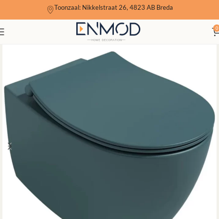
Toonzaal: Nikkelstraat 26, 4823 AB Breda
0