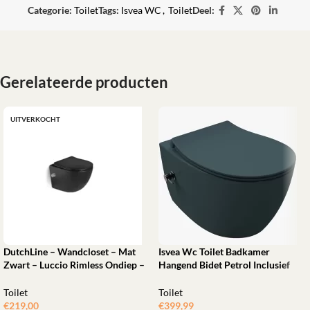
Categorie:
Toilet
Tags:
Isvea WC
,
Toilet
Deel:
Gerelateerde producten
UITVERKOCHT
DutchLine – Wandcloset – Mat
Isvea Wc Toilet Badkamer
Zwart – Luccio Rimless Ondiep –
Hangend Bidet Petrol Inclusief
Met Bidetkraan-functie
Bevestigingsset
Toilet
Toilet
€
219,00
€
399,99