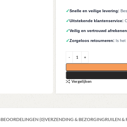
✓
Snelle en veilige levering:
Best
✓
Uitstekende klantenservice:
O
✓
Veilig en vertrouwd afrekenen
✓
Zorgeloos retourneren:
Is het
Vergelijken
G
BEOORDELINGEN (0)
VERZENDING & BEZORGING
RUILEN &