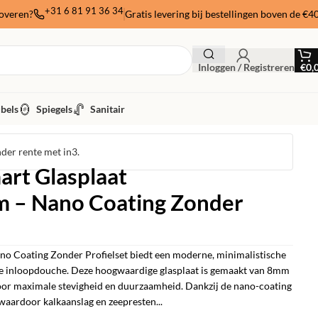
+31 6 81 91 36 34
noveren?
Gratis levering bij bestellingen boven de €4
Inloggen / Registreren
€
0,
bels
Spiegels
Sanitair
nder rente met in3.
art Glasplaat
– Nano Coating Zonder
no Coating Zonder Profielset biedt een moderne, minimalistische
luxe inloopdouche. Deze hoogwaardige glasplaat is gemaakt van 8mm
voor maximale stevigheid en duurzaamheid. Dankzij de nano-coating
, waardoor kalkaanslag en zeepresten...