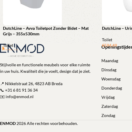
DutchLine – Avva Toiletpot Zonder Bidet – Mat
DutchLine – Ur
Grijs – 355x530mm
Toilet
Toilet
€
594,49
Openingstijde
€
279,49
Toevoegen aan 
Toevoegen aan winkelwagen
Maandag
Stijlvolle en functionele meubels voor elke ruimte
Dinsdag
in uw huis. Kwaliteit die je voelt, design dat je ziet.
Woensdag
📍 Nikkelstraat 26, 4823 AB Breda
Donderdag
📞
+31 6 81 91 36 34
✉️
info@enmod.nl
Vrijdag
Zaterdag
Zondag
ENMOD
2026 Alle rechten voorbehouden.