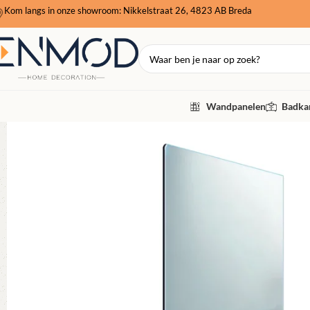
Kom langs in onze showroom: Nikkelstraat 26, 4823 AB Breda
Wandpanelen
Badkam