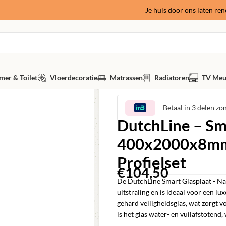
Je huis door ons laten re
er & Toilet
Vloerdecoratie
Matrassen
Radiatoren
TV Meu
Betaal in 3 delen zo
DutchLine – Sm
400x2000x8mm 
Profielset
€
104,50
De DutchLine Smart Glasplaat - Na
uitstraling en is ideaal voor een 
gehard veiligheidsglas, wat zorgt 
is het glas water- en vuilafstotend