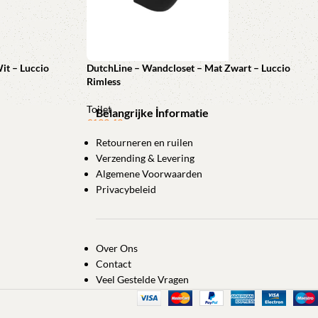
it – Luccio
DutchLine – Wandcloset – Mat Zwart – Luccio
Rimless
Toilet
Belangrijke İnformatie
€
199,49
Retourneren en ruilen
Toevoegen aan winkelwagen
Verzending & Levering
Algemene Voorwaarden
Privacybeleid
Over Ons
Contact
Veel Gestelde Vragen