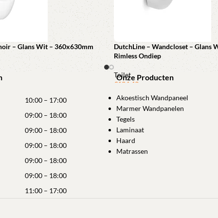
inoir – Glans Wit – 360x630mm
DutchLine – Wandcloset – Glans W
Rimless Ondiep
Toilet
n
Onze Producten
€
124,49
winkelwagen
Akoestisch Wandpaneel
Toevoegen aan winkelwagen
10:00 – 17:00
Marmer Wandpanelen
09:00 – 18:00
Tegels
Laminaat
09:00 – 18:00
Haard
09:00 – 18:00
Matrassen
09:00 – 18:00
09:00 – 18:00
11:00 – 17:00