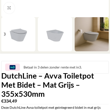
Klik om te vergroten
Betaal in 3 delen zonder rente met in3.
DutchLine – Avva Toiletpot
Met Bidet – Mat Grijs –
355x530mm
€
334,49
Deze DutchLine Avva toiletpot met geïntegreerd bidet in mat grijs