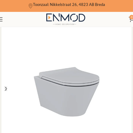
Toonzaal: Nikkelstraat 26, 4823 AB Breda
0