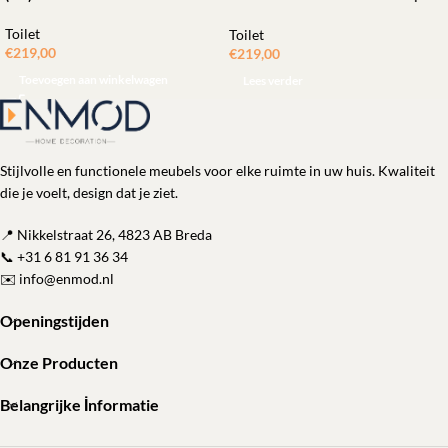
Met Bidetkraan-functie
Toilet
Toilet
€
219,00
€
219,00
Toevoegen aan winkelwagen
Lees verder
Stijlvolle en functionele meubels voor elke ruimte in uw huis. Kwaliteit
die je voelt, design dat je ziet.
📍 Nikkelstraat 26, 4823 AB Breda
📞
+31 6 81 91 36 34
✉️
info@enmod.nl
Openingstijden
Onze Producten
Belangrijke İnformatie