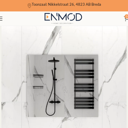
Toonzaal: Nikkelstraat 26, 4823 AB Breda
0