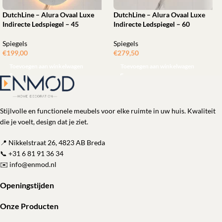
DutchLine – Alura Ovaal Luxe
DutchLine – Alura Ovaal Luxe
Indirecte Ledspiegel – 45
Indirecte Ledspiegel – 60
Spiegels
Spiegels
€
199,00
€
279,50
Toevoegen aan winkelwagen
Toevoegen aan winkelwagen
Stijlvolle en functionele meubels voor elke ruimte in uw huis. Kwaliteit
die je voelt, design dat je ziet.
📍 Nikkelstraat 26, 4823 AB Breda
📞
+31 6 81 91 36 34
✉️
info@enmod.nl
Openingstijden
Onze Producten