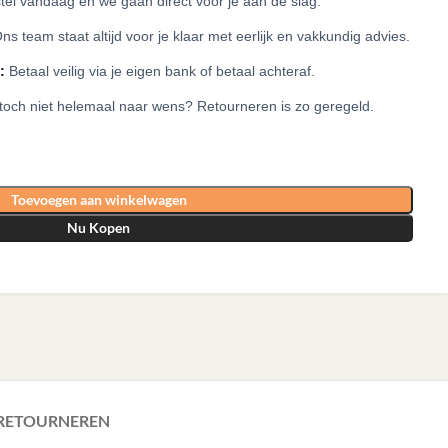
el vandaag en we gaan direct voor je aan de slag.
ns team staat altijd voor je klaar met eerlijk en vakkundig advies.
:
Betaal veilig via je eigen bank of betaal achteraf.
 toch niet helemaal naar wens? Retourneren is zo geregeld.
Toevoegen aan winkelwagen
Nu Kopen
 RETOURNEREN