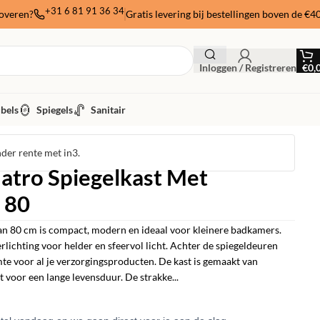
+31 6 81 91 36 34
noveren?
Gratis levering bij bestellingen boven de €4
Inloggen / Registreren
€
0,
bels
Spiegels
Sanitair
nder rente met in3.
atro Spiegelkast Met
– 80
an 80 cm is compact, modern en ideaal voor kleinere badkamers.
lichting voor helder en sfeervol licht. Achter de spiegeldeuren
e voor al je verzorgingsproducten. De kast is gemaakt van
 voor een lange levensduur. De strakke...