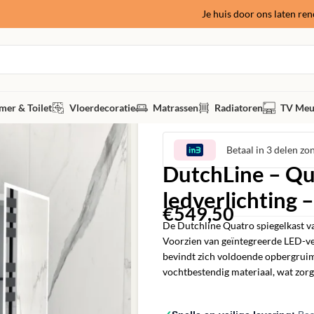
Je huis door ons laten re
er & Toilet
Vloerdecoratie
Matrassen
Radiatoren
TV Meu
Betaal in 3 delen zo
DutchLine – Qu
ledverlichting 
€
549,50
De Dutchline Quatro spiegelkast v
Voorzien van geïntegreerde LED-ver
bevindt zich voldoende opbergruimt
vochtbestendig materiaal, wat zorgt