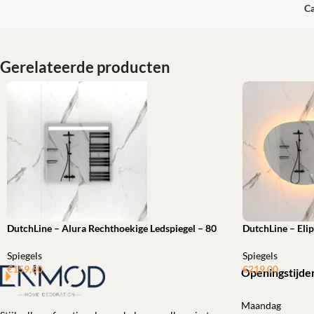
Ca
Gerelateerde producten
DutchLine – Alura Rechthoekige Ledspiegel – 80
DutchLine – Elip
Spiegels
Spiegels
€
159,60
€
219,00
Openingstijde
Toevoegen aan winkelwagen
Toevoegen aan 
Maandag