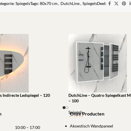
tegorie:
Spiegels
Tags:
80x70 cm
,
DutchLine
,
Spiegels
Deel:
s Indirecte Ledspiegel – 120
DutchLine – Quatro Spiegelkast Me
– 100
Spiegels
n
Onze Producten
€
649,00
winkelwagen
Akoestisch Wandpaneel
Toevoegen aan winkelwagen
10:00 – 17:00