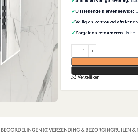
✓
Snelle en veilige levering:
Best
✓
Uitstekende klantenservice:
O
✓
Veilig en vertrouwd afrekenen
✓
Zorgeloos retourneren:
Is het
Vergelijken
G
BEOORDELINGEN (0)
VERZENDING & BEZORGING
RUILEN &