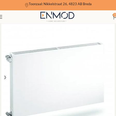
Toonzaal: Nikkelstraat 26, 4823 AB Breda
0