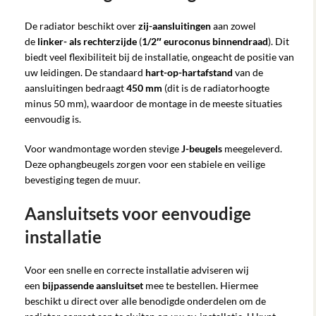
De radiator beschikt over
zij-aansluitingen
aan zowel
de
linker- als rechterzijde
(
1/2″ euroconus binnendraad
). Dit
biedt veel flexibiliteit bij de installatie, ongeacht de positie van
uw leidingen. De standaard
hart-op-hartafstand
van de
aansluitingen bedraagt
450 mm
(dit is de radiatorhoogte
minus 50 mm), waardoor de montage in de meeste situaties
eenvoudig is.
Voor wandmontage worden stevige
J-beugels
meegeleverd.
Deze ophangbeugels zorgen voor een stabiele en veilige
bevestiging tegen de muur.
Aansluitsets voor eenvoudige
installatie
Voor een snelle en correcte installatie adviseren wij
een
bijpassende aansluitset
mee te bestellen. Hiermee
beschikt u direct over alle benodigde onderdelen om de