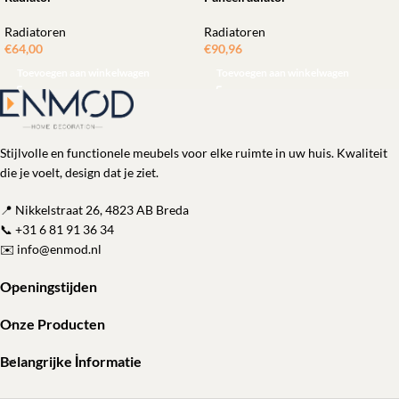
Radiatoren
Radiatoren
€
64,00
€
90,96
Toevoegen aan winkelwagen
Toevoegen aan winkelwagen
Stijlvolle en functionele meubels voor elke ruimte in uw huis. Kwaliteit
die je voelt, design dat je ziet.
📍 Nikkelstraat 26, 4823 AB Breda
📞
+31 6 81 91 36 34
✉️
info@enmod.nl
Openingstijden
Onze Producten
Belangrijke İnformatie