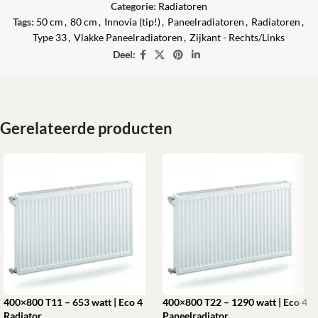
Categorie:
Radiatoren
Tags:
50 cm
,
80 cm
,
Innovia (tip!)
,
Paneelradiatoren
,
Radiatoren
,
Type 33
,
Vlakke Paneelradiatoren
,
Zijkant - Rechts/Links
Deel:
Gerelateerde producten
400×800 T11 – 653 watt | Eco 4
400×800 T22 – 1290 watt | Eco 4
Radiator
Paneelradiator