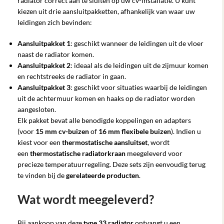
radiator correct aan te sluiten op uw cv-installatie. U kunt
kiezen uit drie aansluitpakketten, afhankelijk van waar uw
leidingen zich bevinden:
Aansluitpakket 1
: geschikt wanneer de leidingen uit de vloer
naast de radiator komen.
Aansluitpakket 2
: ideaal als de leidingen uit de zijmuur komen
en rechtstreeks de radiator in gaan.
Aansluitpakket 3
: geschikt voor situaties waarbij de leidingen
uit de achtermuur komen en haaks op de radiator worden
aangesloten.
Elk pakket bevat alle benodigde koppelingen en adapters
(voor
15 mm cv-buizen
of
16 mm flexibele buizen
). Indien u
kiest voor een
thermostatische aansluitset
, wordt
een
thermostatische radiatorkraan
meegeleverd voor
precieze temperatuurregeling. Deze sets zijn eenvoudig terug
te vinden bij de
gerelateerde producten
.
Wat wordt meegeleverd?
Bij aankoop van deze
type 33 radiator
ontvangt u een