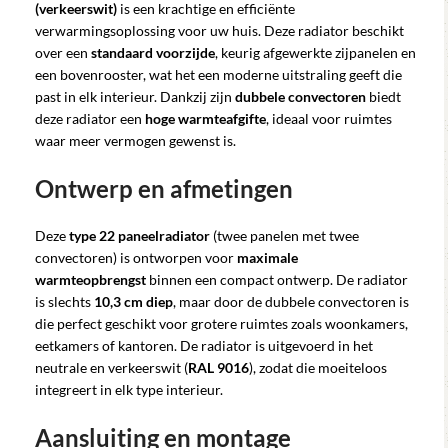
(verkeerswit)
is een krachtige en efficiënte
verwarmingsoplossing voor uw huis. Deze radiator beschikt
over een
standaard voorzijde
, keurig afgewerkte zijpanelen en
een bovenrooster, wat het een moderne uitstraling geeft die
past in elk interieur. Dankzij zijn
dubbele convectoren
biedt
deze radiator een
hoge warmteafgifte
, ideaal voor ruimtes
waar meer vermogen gewenst is.
Ontwerp en afmetingen
Deze
type 22 paneelradiator
(twee panelen met twee
convectoren) is ontworpen voor
maximale
warmteopbrengst
binnen een compact ontwerp. De radiator
is slechts
10,3 cm diep
, maar door de dubbele convectoren is
die perfect geschikt voor grotere ruimtes zoals woonkamers,
eetkamers of kantoren. De radiator is uitgevoerd in het
neutrale en verkeerswit (
RAL 9016
), zodat die moeiteloos
integreert in elk type interieur.
Aansluiting en montage