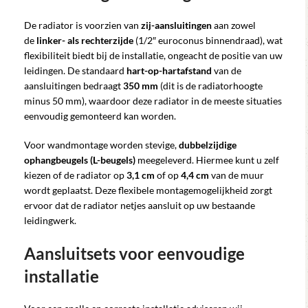
De radiator is voorzien van
zij-aansluitingen
aan zowel
de
linker- als rechterzijde
(1/2″ euroconus binnendraad), wat
flexibiliteit biedt bij de installatie, ongeacht de positie van uw
leidingen. De standaard
hart-op-hartafstand
van de
aansluitingen bedraagt
350 mm
(dit is de radiatorhoogte
minus 50 mm), waardoor deze radiator in de meeste situaties
eenvoudig gemonteerd kan worden.
Voor wandmontage worden stevige,
dubbelzijdige
ophangbeugels (L-beugels)
meegeleverd. Hiermee kunt u zelf
kiezen of de radiator op
3,1 cm
of op
4,4 cm
van de muur
wordt geplaatst. Deze flexibele montagemogelijkheid zorgt
ervoor dat de radiator netjes aansluit op uw bestaande
leidingwerk.
Aansluitsets voor eenvoudige
installatie