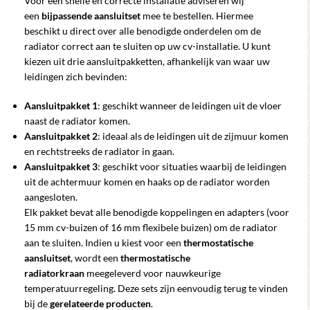
Voor een snelle en correcte installatie adviseren wij
een
bijpassende aansluitset
mee te bestellen. Hiermee
beschikt u direct over alle benodigde onderdelen om de
radiator correct aan te sluiten op uw cv-installatie. U kunt
kiezen uit drie aansluitpakketten, afhankelijk van waar uw
leidingen zich bevinden:
Aansluitpakket 1
: geschikt wanneer de leidingen uit de vloer
naast de radiator komen.
Aansluitpakket 2
: ideaal als de leidingen uit de zijmuur komen
en rechtstreeks de radiator in gaan.
Aansluitpakket 3
: geschikt voor situaties waarbij de leidingen
uit de achtermuur komen en haaks op de radiator worden
aangesloten.
Elk pakket bevat alle benodigde koppelingen en adapters (voor
15 mm cv-buizen of 16 mm flexibele buizen) om de radiator
aan te sluiten. Indien u kiest voor een
thermostatische
aansluitset
, wordt een
thermostatische
radiatorkraan
meegeleverd voor nauwkeurige
temperatuurregeling. Deze sets zijn eenvoudig terug te vinden
bij de
gerelateerde producten
.