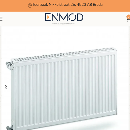
Toonzaal: Nikkelstraat 26, 4823 AB Breda
0