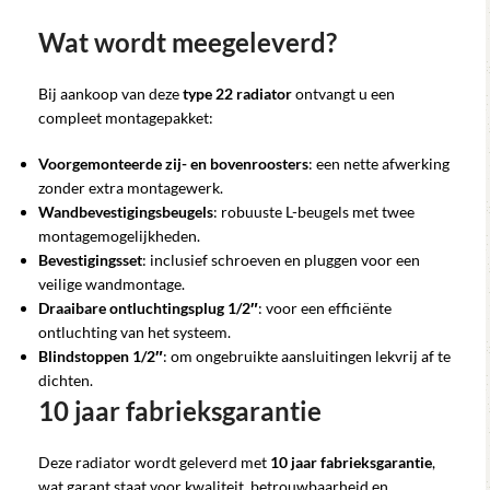
Wat wordt meegeleverd?
Bij aankoop van deze
type 22 radiator
ontvangt u een
compleet montagepakket:
Voorgemonteerde zij- en bovenroosters
: een nette afwerking
zonder extra montagewerk.
Wandbevestigingsbeugels
: robuuste L-beugels met twee
montagemogelijkheden.
Bevestigingsset
: inclusief schroeven en pluggen voor een
veilige wandmontage.
Draaibare ontluchtingsplug 1/2″
: voor een efficiënte
ontluchting van het systeem.
Blindstoppen 1/2″
: om ongebruikte aansluitingen lekvrij af te
dichten.
10 jaar fabrieksgarantie
Deze radiator wordt geleverd met
10 jaar fabrieksgarantie
,
wat garant staat voor kwaliteit, betrouwbaarheid en