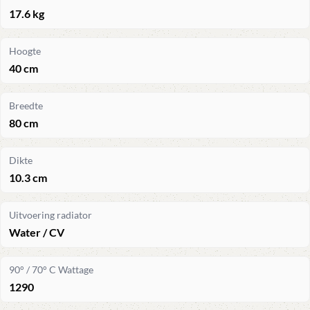
17.6 kg
Hoogte
40 cm
Breedte
80 cm
Dikte
10.3 cm
Uitvoering radiator
Water / CV
90° / 70° C Wattage
1290