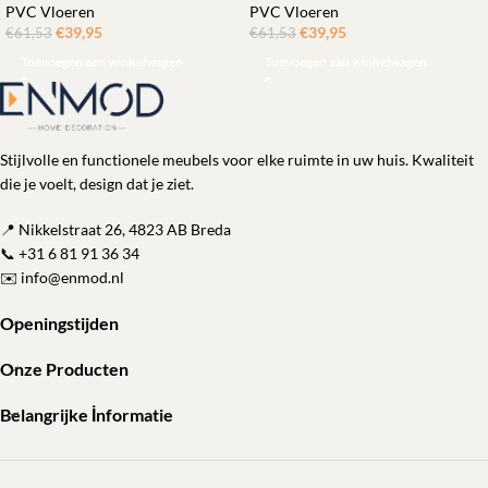
PVC Vloeren
PVC Vloeren
€
39,95
ㅤㅤㅤㅤㅤㅤ
€
39,95
ㅤㅤㅤㅤㅤㅤ
€
61,53
€
61,53
Toevoegen aan winkelwagen
Toevoegen aan winkelwagen
Stijlvolle en functionele meubels voor elke ruimte in uw huis. Kwaliteit
die je voelt, design dat je ziet.
📍 Nikkelstraat 26, 4823 AB Breda
📞
+31 6 81 91 36 34
✉️
info@enmod.nl
Openingstijden
Onze Producten
Belangrijke İnformatie