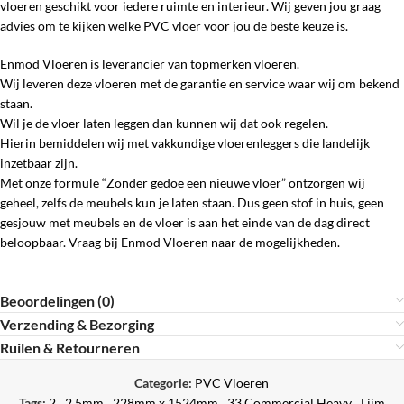
vloeren geschikt voor iedere ruimte en interieur. Wij geven jou graag
advies om te kijken welke PVC vloer voor jou de beste keuze is.
Enmod Vloeren is leverancier van topmerken vloeren.
Wij leveren deze vloeren met de garantie en service waar wij om bekend
staan.
Wil je de vloer laten leggen dan kunnen wij dat ook regelen.
Hierin bemiddelen wij met vakkundige vloerenleggers die landelijk
inzetbaar zijn.
Met onze formule “Zonder gedoe een nieuwe vloer” ontzorgen wij
geheel, zelfs de meubels kun je laten staan. Dus geen stof in huis, geen
gesjouw met meubels en de vloer is aan het einde van de dag direct
beloopbaar. Vraag bij Enmod Vloeren naar de mogelijkheden.
Beoordelingen (0)
Verzending & Bezorging
Ruilen & Retourneren
Categorie:
PVC Vloeren
Tags:
2
,
2.5mm
,
228mm x 1524mm
,
33 Commercial Heavy
,
Lijm