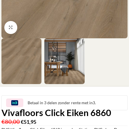
Klik om te vergroten
Betaal in 3 delen zonder rente met in3.
Vivafloors Click Eiken 6860
€
80,00
€
51,95
‎