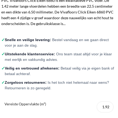
PVC Vivafloors Click Eiken 6860 is een kwalitatieve PVC vloer. De
1.42 meter lange vloerdelen hebben een breedte van 22.5 centimeter
en een dikte van 6.50 millimeter. De Vivafloors Click Eiken 6860 PVC
heeft een 4 zijdige v-groef waardoor deze nauwelijks van echt hout te
onderscheiden is. De gebruiksklasse is...
✓
Snelle en veilige levering:
Bestel vandaag en we gaan direct
voor je aan de slag.
✓
Uitstekende klantenservice:
Ons team staat altijd voor je klaar
met eerlijk en vakkundig advies.
✓
Veilig en vertrouwd afrekenen:
Betaal veilig via je eigen bank of
betaal achteraf.
✓
Zorgeloos retourneren:
Is het toch niet helemaal naar wens?
Retourneren is zo geregeld.
Vereiste Oppervlakte (m²)