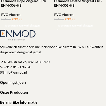
Diamonds Hope Visgraat Click
Diamonds Lesatho Visgraat Click
ENM-306-HB
ENM-305-HB
PVC Vloeren
PVC Vloeren
€
39,95
ㅤㅤㅤㅤㅤㅤ
€
39,95
ㅤㅤㅤㅤㅤㅤ
€
61,52
€
61,52
Toevoegen aan winkelwagen
Toevoegen aan winkelwagen
Stijlvolle en functionele meubels voor elke ruimte in uw huis. Kwaliteit
die je voelt, design dat je ziet.
📍 Nikkelstraat 26, 4823 AB Breda
📞
+31 6 81 91 36 34
✉️
info@enmod.nl
Openingstijden
Onze Producten
Belangrijke İnformatie