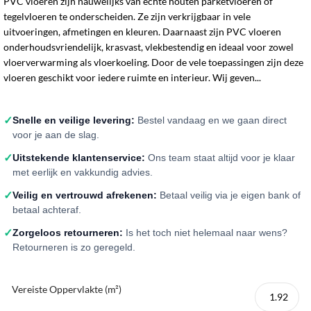
PVC vloeren zijn nauwelijks van echte houten parketvloeren of
tegelvloeren te onderscheiden. Ze zijn verkrijgbaar in vele
uitvoeringen, afmetingen en kleuren. Daarnaast zijn PVC vloeren
onderhoudsvriendelijk, krasvast, vlekbestendig en ideaal voor zowel
vloerverwarming als vloerkoeling. Door de vele toepassingen zijn deze
vloeren geschikt voor iedere ruimte en interieur. Wij geven...
✓
Snelle en veilige levering:
Bestel vandaag en we gaan direct
voor je aan de slag.
✓
Uitstekende klantenservice:
Ons team staat altijd voor je klaar
met eerlijk en vakkundig advies.
✓
Veilig en vertrouwd afrekenen:
Betaal veilig via je eigen bank of
betaal achteraf.
✓
Zorgeloos retourneren:
Is het toch niet helemaal naar wens?
Retourneren is zo geregeld.
Vereiste Oppervlakte (m²)