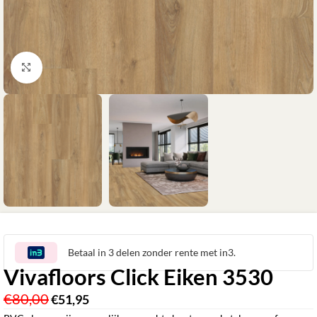
Klik om te vergroten
Betaal in 3 delen zonder rente met in3.
Vivafloors Click Eiken 3530
€
80,00
€
51,95
‎