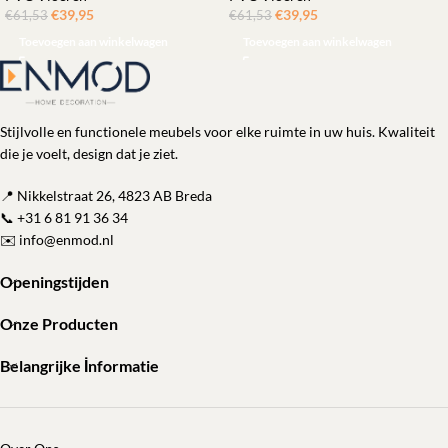
€
39,95
ㅤㅤㅤㅤㅤㅤ
€
39,95
ㅤㅤㅤㅤㅤㅤ
€
61,53
€
61,53
Toevoegen aan winkelwagen
Toevoegen aan winkelwagen
Stijlvolle en functionele meubels voor elke ruimte in uw huis. Kwaliteit
die je voelt, design dat je ziet.
📍 Nikkelstraat 26, 4823 AB Breda
📞
+31 6 81 91 36 34
✉️
info@enmod.nl
Openingstijden
Onze Producten
Belangrijke İnformatie