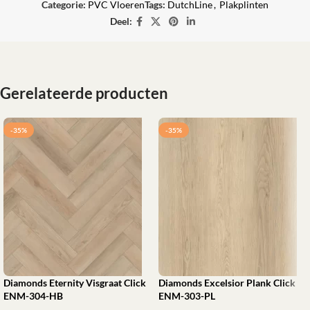
Categorie:
PVC Vloeren
Tags:
DutchLine
,
Plakplinten
Deel:
Gerelateerde producten
-35%
-35%
Diamonds Eternity Visgraat Click
Diamonds Excelsior Plank Click
ENM-304-HB
ENM-303-PL