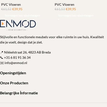
PVC Vloeren
PVC Vloeren
€
39,95
ㅤㅤㅤㅤㅤㅤ
€
39,95
ㅤㅤㅤㅤㅤㅤ
€
61,52
€
61,53
Toevoegen aan winkelwagen
Toevoegen aan winkelwagen
Stijlvolle en functionele meubels voor elke ruimte in uw huis. Kwaliteit
die je voelt, design dat je ziet.
📍 Nikkelstraat 26, 4823 AB Breda
📞
+31 6 81 91 36 34
✉️
info@enmod.nl
Openingstijden
Onze Producten
Belangrijke İnformatie