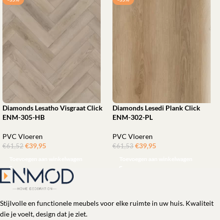
Diamonds Lesatho Visgraat Click
Diamonds Lesedi Plank Click
ENM-305-HB
ENM-302-PL
PVC Vloeren
PVC Vloeren
€
39,95
ㅤㅤㅤㅤㅤㅤ
€
39,95
ㅤㅤㅤㅤㅤㅤ
€
61,52
€
61,53
Toevoegen aan winkelwagen
Toevoegen aan winkelwagen
Stijlvolle en functionele meubels voor elke ruimte in uw huis. Kwaliteit
die je voelt, design dat je ziet.