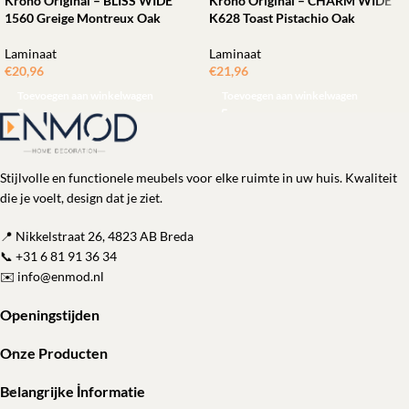
Krono Original – BLISS WIDE
Krono Original – CHARM WIDE
1560 Greige Montreux Oak
K628 Toast Pistachio Oak
Laminaat
Laminaat
€
20,96
ㅤㅤㅤㅤㅤㅤ
€
21,96
ㅤㅤㅤㅤㅤㅤ
Toevoegen aan winkelwagen
Toevoegen aan winkelwagen
Stijlvolle en functionele meubels voor elke ruimte in uw huis. Kwaliteit
die je voelt, design dat je ziet.
📍 Nikkelstraat 26, 4823 AB Breda
📞
+31 6 81 91 36 34
✉️
info@enmod.nl
Openingstijden
Onze Producten
Belangrijke İnformatie