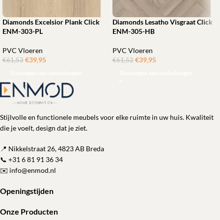
Diamonds Excelsior Plank Click
Diamonds Lesatho Visgraat Click
ENM-303-PL
ENM-305-HB
PVC Vloeren
PVC Vloeren
€
39,95
ㅤㅤㅤㅤㅤㅤ
€
39,95
ㅤㅤㅤㅤㅤㅤ
€
61,53
€
61,52
Toevoegen aan winkelwagen
Toevoegen aan winkelwagen
Stijlvolle en functionele meubels voor elke ruimte in uw huis. Kwaliteit
die je voelt, design dat je ziet.
📍 Nikkelstraat 26, 4823 AB Breda
📞
+31 6 81 91 36 34
✉️
info@enmod.nl
Openingstijden
Onze Producten