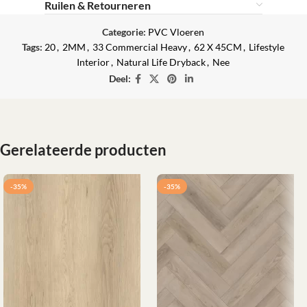
Ruilen & Retourneren
Categorie:
PVC Vloeren
Tags:
20
,
2MM
,
33 Commercial Heavy
,
62 X 45CM
,
Lifestyle
Interior
,
Natural Life Dryback
,
Nee
Deel:
Gerelateerde producten
-35%
-35%