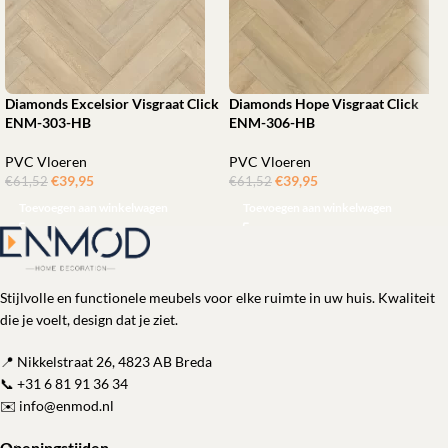
Diamonds Excelsior Visgraat Click
Diamonds Hope Visgraat Click
ENM-303-HB
ENM-306-HB
PVC Vloeren
PVC Vloeren
€
39,95
ㅤㅤㅤㅤㅤㅤ
€
39,95
ㅤㅤㅤㅤㅤㅤ
€
61,52
€
61,52
Toevoegen aan winkelwagen
Toevoegen aan winkelwagen
Stijlvolle en functionele meubels voor elke ruimte in uw huis. Kwaliteit
die je voelt, design dat je ziet.
📍 Nikkelstraat 26, 4823 AB Breda
📞
+31 6 81 91 36 34
✉️
info@enmod.nl
Openingstijden