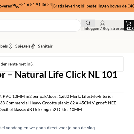
+31 6 81 91 36 34
noveren?
Gratis levering bij bestellingen boven de €4
Inloggen / Registreren
€
0,
bels
Spiegels
Sanitair
nder rente met in3.
or – Natural Life Click NL 101
 PVC 10MM m2 per pak/doos: 1,680 Merk: Lifestyle-Interior
s: 33 Commercial Heavy Grootte plank: 62 X 45CM V-groef: NEE
Decibel klasse: dB Dekking: m2 Dikte: 10MM
el vandaag en we gaan direct voor je aan de slag.