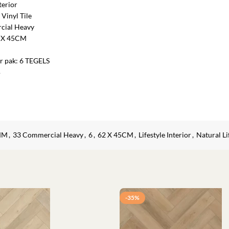
terior
 Vinyl Tile
cial Heavy
2 X 45CM
r pak: 6 TEGELS
B
MM
,
33 Commercial Heavy
,
6
,
62 X 45CM
,
Lifestyle Interior
,
Natural Li
-35%