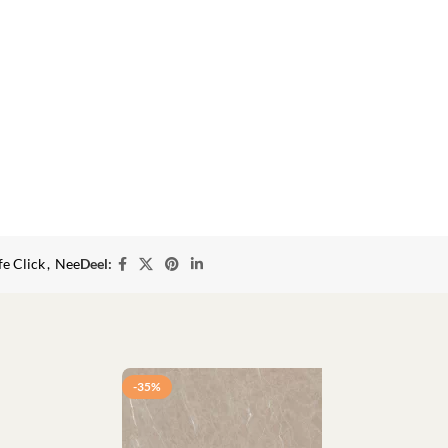
fe Click
,
Nee
Deel:
-35%