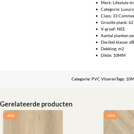
Merk: Lifestyle-In
Categorie: Luxury
Class: 33 Commer
Grootte plank: 6
V-groef: NEE
Aantal planken pe
Decibel klasse: d
Dekking: m2
Dikte: 10MM
Categorie:
PVC Vloeren
Tags:
10
Gerelateerde producten
-35%
-35%