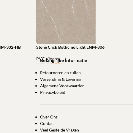
 ENM-302-HB
Stone Click Botticino Light ENM-806
PVC Vloeren
Belangrijke İnformatie
€
33,95
ㅤㅤㅤㅤㅤㅤ
€
52,28
Retourneren en ruilen
Toevoegen aan winkelwagen
Verzending & Levering
Algemene Voorwaarden
Privacybeleid
Over Ons
Contact
Veel Gestelde Vragen