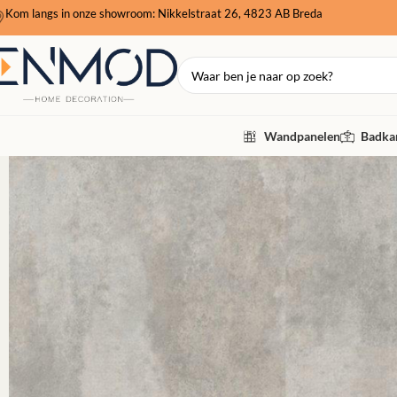
Kom langs in onze showroom: Nikkelstraat 26, 4823 AB Breda
Wandpanelen
Badkam