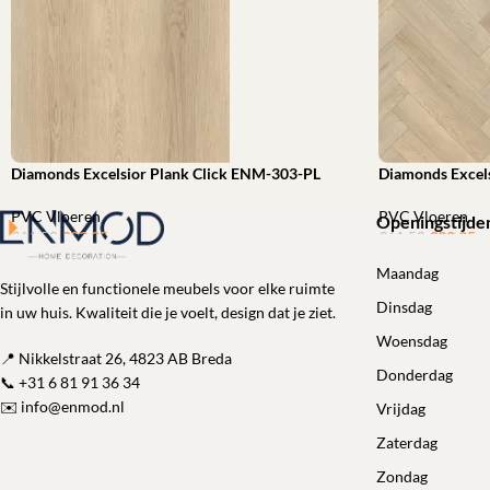
Diamonds Excelsior Plank Click ENM-303-PL
Diamonds Excel
PVC Vloeren
PVC Vloeren
Openingstijde
€
39,95
ㅤㅤㅤㅤㅤㅤ
€
39,95
ㅤㅤㅤㅤㅤㅤ
€
61,53
€
61,52
Toevoegen aan winkelwagen
Toevoegen aan 
Maandag
Stijlvolle en functionele meubels voor elke ruimte
Dinsdag
in uw huis. Kwaliteit die je voelt, design dat je ziet.
Woensdag
📍 Nikkelstraat 26, 4823 AB Breda
Donderdag
📞
+31 6 81 91 36 34
✉️
info@enmod.nl
Vrijdag
Zaterdag
Zondag