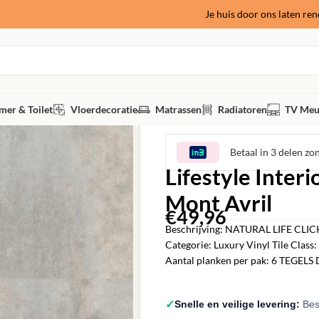
Je huis door ons laten re
er & Toilet
Vloerdecoratie
Matrassen
Radiatoren
TV Meu
Betaal in 3 delen zo
Lifestyle Interi
Mont Avril
€
49,96
‎
Beschrijving: NATURAL LIFE CLICK
Categorie: Luxury Vinyl Tile Clas
Aantal planken per pak: 6 TEGELS 
✓
Snelle en veilige levering:
Best