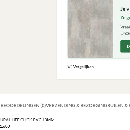
Je v
Zo g
Vraag
Onze 
D
Vergelijken
G
BEOORDELINGEN (0)
VERZENDING & BEZORGING
RUILEN &
ATURAL LIFE CLICK PVC 10MM
 1,680