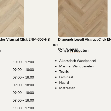
sior Visgraat Click ENM-303-HB
Diamonds Lesedi Visgraat Click
PVC Vloeren
n
Onze Producten
€
39,95
ㅤㅤㅤㅤㅤㅤ
€
61,52
winkelwagen
Akoestisch Wandpaneel
Toevoegen aan winkelwagen
10:00 – 17:00
Marmer Wandpanelen
09:00 – 18:00
Tegels
Laminaat
09:00 – 18:00
Haard
09:00 – 18:00
Matrassen
09:00 – 18:00
09:00 – 18:00
11:00 – 17:00