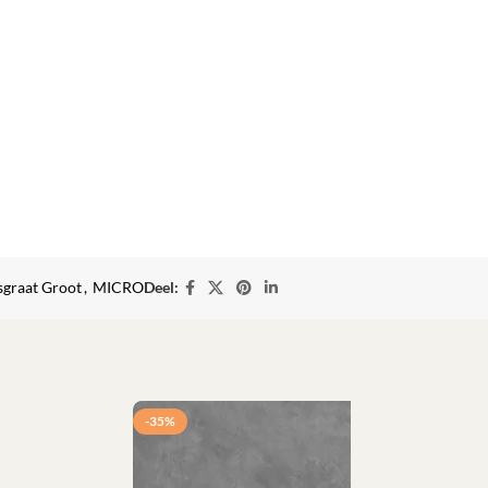
sgraat Groot
,
MICRO
Deel:
-35%