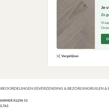
Je v
Zo g
Vraag
Onze 
D
Vergelijken
G
BEOORDELINGEN (0)
VERZENDING & BEZORGING
RUILEN &
S MARMER KLEIN 55
 3,763