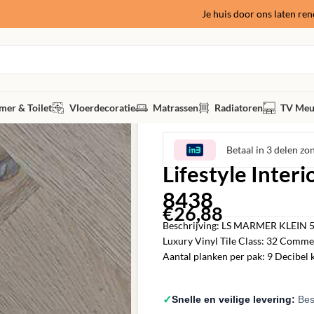
Je huis door ons laten re
er & Toilet
Vloerdecoratie
Matrassen
Radiatoren
TV Meu
Betaal in 3 delen zo
Lifestyle Interi
8438
€
26,88
‎
Beschrijving: LS MARMER KLEIN 55 
Luxury Vinyl Tile Class: 32 Comm
Aantal planken per pak: 9 Decibel
✓
Snelle en veilige levering:
Best