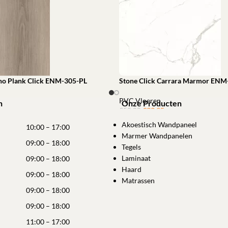
ho Plank Click ENM-305-PL
Stone Click Carrara Marmor ENM
PVC Vloeren
n
Onze Producten
€
33,95
ㅤㅤㅤㅤㅤㅤ
€
52,28
winkelwagen
Akoestisch Wandpaneel
Toevoegen aan winkelwagen
10:00 – 17:00
Marmer Wandpanelen
09:00 – 18:00
Tegels
Laminaat
09:00 – 18:00
Haard
09:00 – 18:00
Matrassen
09:00 – 18:00
09:00 – 18:00
11:00 – 17:00