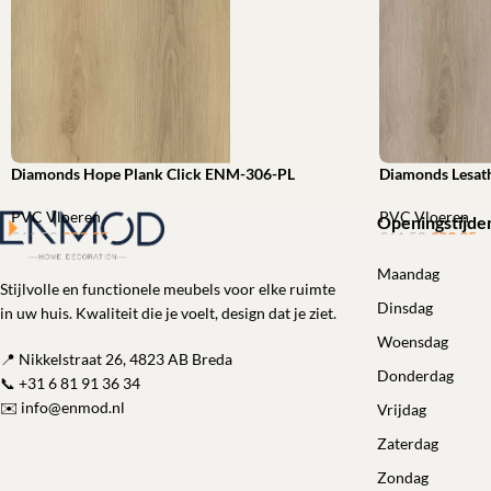
Diamonds Hope Plank Click ENM-306-PL
Diamonds Lesat
PVC Vloeren
PVC Vloeren
Openingstijde
€
39,95
ㅤㅤㅤㅤㅤㅤ
€
39,95
ㅤㅤㅤㅤㅤㅤ
€
61,53
€
61,53
Toevoegen aan winkelwagen
Toevoegen aan 
Maandag
Stijlvolle en functionele meubels voor elke ruimte
Dinsdag
in uw huis. Kwaliteit die je voelt, design dat je ziet.
Woensdag
📍 Nikkelstraat 26, 4823 AB Breda
Donderdag
📞
+31 6 81 91 36 34
✉️
info@enmod.nl
Vrijdag
Zaterdag
Zondag