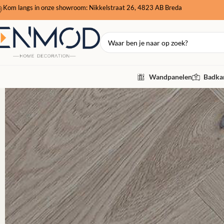
Kom langs in onze showroom: Nikkelstraat 26, 4823 AB Breda
Wandpanelen
Badkam