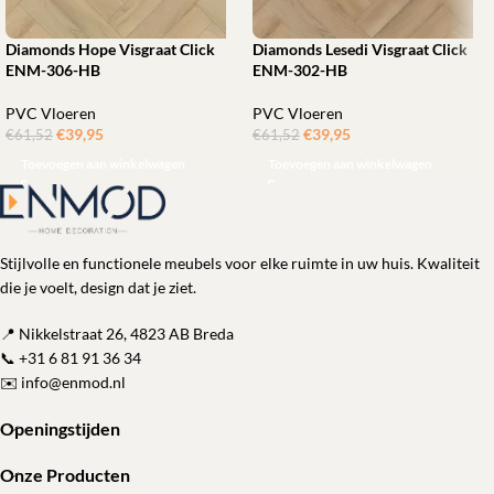
Diamonds Hope Visgraat Click
Diamonds Lesedi Visgraat Click
ENM-306-HB
ENM-302-HB
PVC Vloeren
PVC Vloeren
€
39,95
ㅤㅤㅤㅤㅤㅤ
€
39,95
ㅤㅤㅤㅤㅤㅤ
€
61,52
€
61,52
Toevoegen aan winkelwagen
Toevoegen aan winkelwagen
Stijlvolle en functionele meubels voor elke ruimte in uw huis. Kwaliteit
die je voelt, design dat je ziet.
📍 Nikkelstraat 26, 4823 AB Breda
📞
+31 6 81 91 36 34
✉️
info@enmod.nl
Openingstijden
Onze Producten