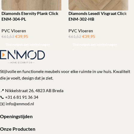
Diamonds Eternity Plank Click
Diamonds Lesedi Visgraat Click
ENM-304-PL
ENM-302-HB
PVC Vloeren
PVC Vloeren
€
39,95
ㅤㅤㅤㅤㅤㅤ
€
39,95
ㅤㅤㅤㅤㅤㅤ
€
61,53
€
61,52
Toevoegen aan winkelwagen
Toevoegen aan winkelwagen
Stijlvolle en functionele meubels voor elke ruimte in uw huis. Kwaliteit
die je voelt, design dat je ziet.
📍 Nikkelstraat 26, 4823 AB Breda
📞
+31 6 81 91 36 34
✉️
info@enmod.nl
Openingstijden
Onze Producten