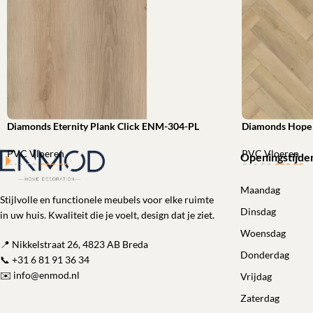
Diamonds Eternity Plank Click ENM-304-PL
Diamonds Hope 
PVC Vloeren
PVC Vloeren
Openingstijde
€
39,95
ㅤㅤㅤㅤㅤㅤ
€
39,95
ㅤㅤㅤㅤㅤㅤ
€
61,53
€
61,52
Toevoegen aan winkelwagen
Toevoegen aan 
Maandag
Stijlvolle en functionele meubels voor elke ruimte
Dinsdag
in uw huis. Kwaliteit die je voelt, design dat je ziet.
Woensdag
📍 Nikkelstraat 26, 4823 AB Breda
Donderdag
📞
+31 6 81 91 36 34
✉️
info@enmod.nl
Vrijdag
Zaterdag