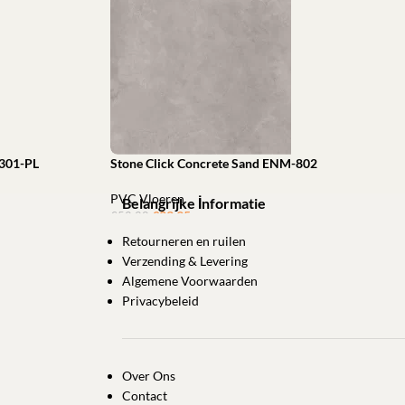
-301-PL
Stone Click Concrete Sand ENM-802
PVC Vloeren
Belangrijke İnformatie
€
33,95
ㅤㅤㅤㅤㅤㅤ
€
52,28
Retourneren en ruilen
Toevoegen aan winkelwagen
Verzending & Levering
Algemene Voorwaarden
Privacybeleid
Over Ons
Contact