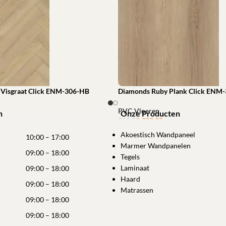
Visgraat Click ENM-306-HB
Diamonds Ruby Plank Click ENM
PVC Vloeren
n
Onze Producten
€
39,95
ㅤㅤㅤㅤㅤㅤ
€
61,53
winkelwagen
Akoestisch Wandpaneel
Toevoegen aan winkelwagen
10:00 – 17:00
Marmer Wandpanelen
09:00 – 18:00
Tegels
Laminaat
09:00 – 18:00
Haard
09:00 – 18:00
Matrassen
09:00 – 18:00
09:00 – 18:00