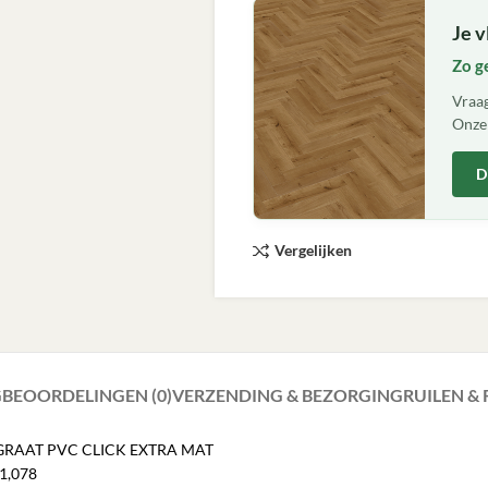
Je v
Zo g
Vraag
Onze 
D
Vergelijken
G
BEOORDELINGEN (0)
VERZENDING & BEZORGING
RUILEN &
ISGRAAT PVC CLICK EXTRA MAT
 1,078