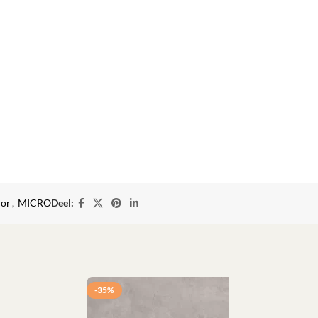
ior
,
MICRO
Deel:
-35%