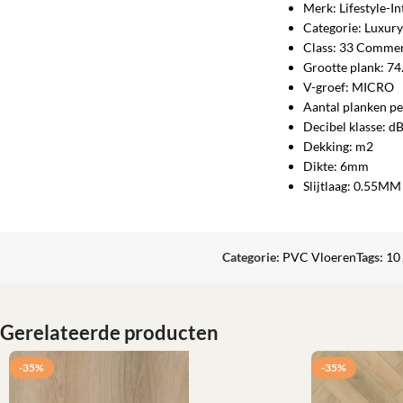
Merk: Lifestyle-In
Categorie: Luxury
Class: 33 Commer
Grootte plank: 7
V-groef: MICRO
Aantal planken pe
Decibel klasse: d
Dekking: m2
Dikte: 6mm
Slijtlaag: 0.55MM
Categorie:
PVC Vloeren
Tags:
10
Gerelateerde producten
-35%
-35%