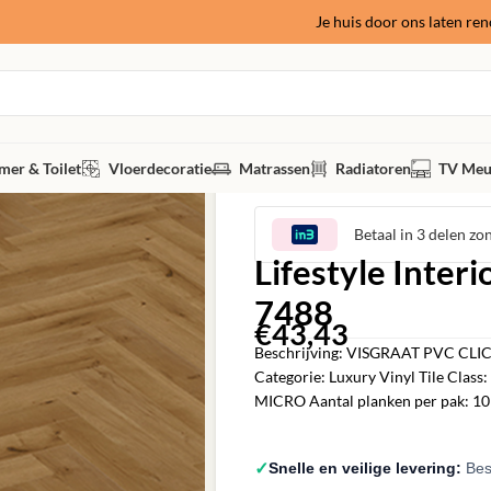
Je huis door ons laten re
er & Toilet
Vloerdecoratie
Matrassen
Radiatoren
TV Meu
Betaal in 3 delen zo
Lifestyle Inter
7488
€
43,43
‎
Beschrijving: VISGRAAT PVC CLICK
Categorie: Luxury Vinyl Tile Clas
MICRO Aantal planken per pak: 10 
✓
Snelle en veilige levering:
Best