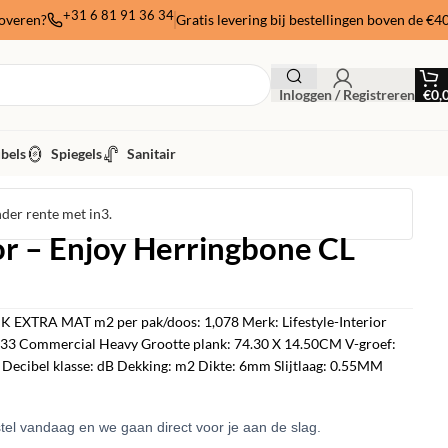
+31 6 81 91 36 34
noveren?
Gratis levering bij bestellingen boven de €4
Inloggen / Registreren
€
0,
bels
Spiegels
Sanitair
nder rente met in3.
ior – Enjoy Herringbone CL
 EXTRA MAT m2 per pak/doos: 1,078 Merk: Lifestyle-Interior
s: 33 Commercial Heavy Grootte plank: 74.30 X 14.50CM V-groef:
Decibel klasse: dB Dekking: m2 Dikte: 6mm Slijtlaag: 0.55MM
el vandaag en we gaan direct voor je aan de slag.