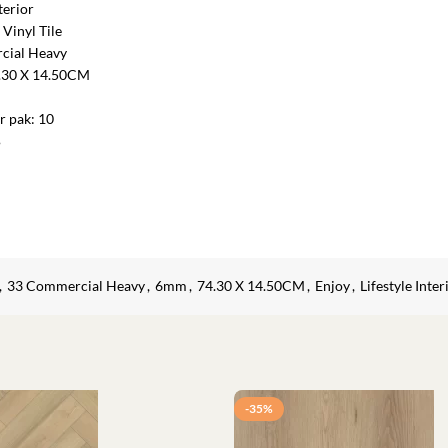
terior
 Vinyl Tile
cial Heavy
4.30 X 14.50CM
r pak: 10
B
,
33 Commercial Heavy
,
6mm
,
74.30 X 14.50CM
,
Enjoy
,
Lifestyle Inter
-35%