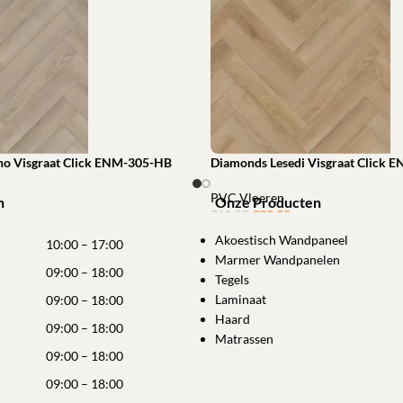
ho Visgraat Click ENM-305-HB
Diamonds Lesedi Visgraat Click
PVC Vloeren
n
Onze Producten
€
39,95
ㅤㅤㅤㅤㅤㅤ
€
61,52
winkelwagen
Akoestisch Wandpaneel
Toevoegen aan winkelwagen
10:00 – 17:00
Marmer Wandpanelen
09:00 – 18:00
Tegels
Laminaat
09:00 – 18:00
Haard
09:00 – 18:00
Matrassen
09:00 – 18:00
09:00 – 18:00