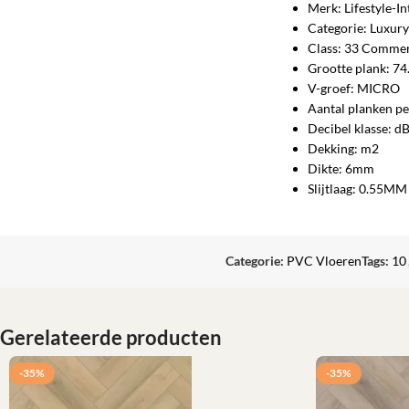
Merk: Lifestyle-In
Categorie: Luxury
Class: 33 Commer
Grootte plank: 7
V-groef: MICRO
Aantal planken pe
Decibel klasse: d
Dekking: m2
Dikte: 6mm
Slijtlaag: 0.55MM
Categorie:
PVC Vloeren
Tags:
10
Gerelateerde producten
-35%
-35%