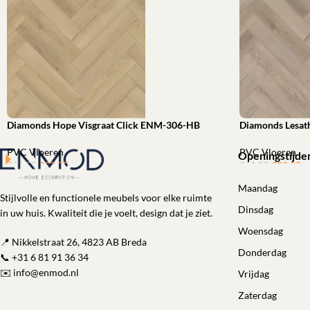
Diamonds Hope Visgraat Click ENM-306-HB
Diamonds Lesat
PVC Vloeren
PVC Vloeren
Openingstijde
€
39,95
ㅤㅤㅤㅤㅤㅤ
€
39,95
ㅤㅤㅤㅤㅤㅤ
€
61,52
€
61,52
Toevoegen aan winkelwagen
Toevoegen aan 
Maandag
Stijlvolle en functionele meubels voor elke ruimte
Dinsdag
in uw huis. Kwaliteit die je voelt, design dat je ziet.
Woensdag
📍 Nikkelstraat 26, 4823 AB Breda
Donderdag
📞
+31 6 81 91 36 34
✉️
info@enmod.nl
Vrijdag
Zaterdag