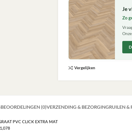
Je v
Zo g
Vraag
Onze 
D
Vergelijken
G
BEOORDELINGEN (0)
VERZENDING & BEZORGING
RUILEN &
ISGRAAT PVC CLICK EXTRA MAT
 1,078