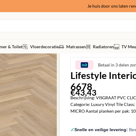
Je huis door ons laten re
er & Toilet
Vloerdecoratie
Matrassen
Radiatoren
TV Meu
Betaal in 3 delen zo
Lifestyle Inter
6678
€
43,43
‎
Beschrijving: VISGRAAT PVC CLICK
Categorie: Luxury Vinyl Tile Clas
MICRO Aantal planken per pak: 10 
✓
Snelle en veilige levering:
Best