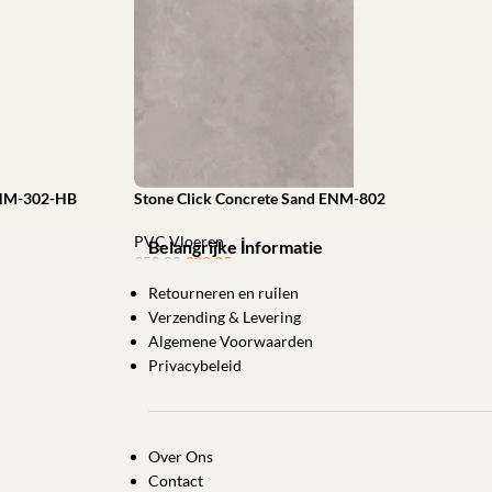
 ENM-302-HB
Stone Click Concrete Sand ENM-802
PVC Vloeren
Belangrijke İnformatie
€
33,95
ㅤㅤㅤㅤㅤㅤ
€
52,28
Retourneren en ruilen
Toevoegen aan winkelwagen
Verzending & Levering
Algemene Voorwaarden
Privacybeleid
Over Ons
Contact