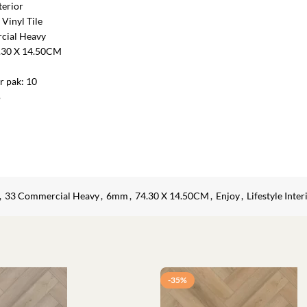
terior
 Vinyl Tile
cial Heavy
4.30 X 14.50CM
r pak: 10
B
,
33 Commercial Heavy
,
6mm
,
74.30 X 14.50CM
,
Enjoy
,
Lifestyle Inter
-35%