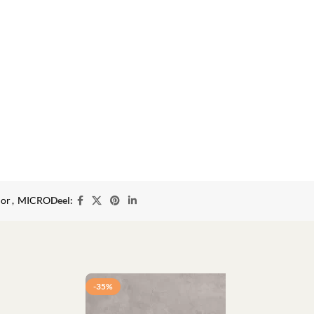
ior
,
MICRO
Deel:
-35%