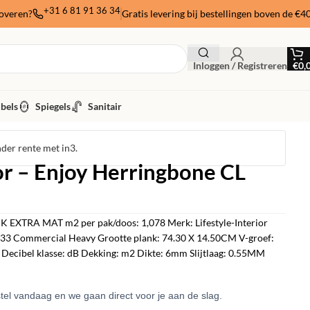
+31 6 81 91 36 34
noveren?
Gratis levering bij bestellingen boven de €4
Inloggen / Registreren
€
0,
bels
Spiegels
Sanitair
nder rente met in3.
ior – Enjoy Herringbone CL
 EXTRA MAT m2 per pak/doos: 1,078 Merk: Lifestyle-Interior
s: 33 Commercial Heavy Grootte plank: 74.30 X 14.50CM V-groef:
Decibel klasse: dB Dekking: m2 Dikte: 6mm Slijtlaag: 0.55MM
el vandaag en we gaan direct voor je aan de slag.