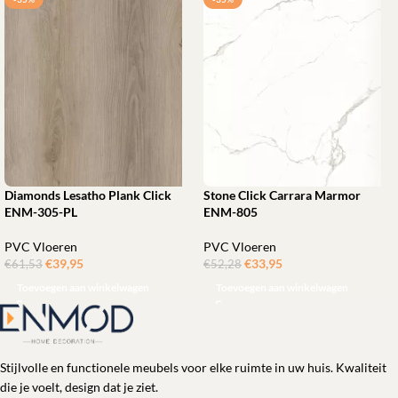
Diamonds Lesatho Plank Click
Stone Click Carrara Marmor
ENM-305-PL
ENM-805
PVC Vloeren
PVC Vloeren
€
39,95
ㅤㅤㅤㅤㅤㅤ
€
33,95
ㅤㅤㅤㅤㅤㅤ
€
61,53
€
52,28
Toevoegen aan winkelwagen
Toevoegen aan winkelwagen
Stijlvolle en functionele meubels voor elke ruimte in uw huis. Kwaliteit
die je voelt, design dat je ziet.