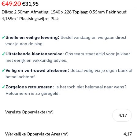
€
49,20
€
31,95
ㅤㅤㅤㅤㅤㅤ
Dikte: 2,50mm Afmeting: 1540 x 228 Toplaag: 0,55mm Pakinhoud:
4,169m ² Plaatsingswijze: Plak
✓
Snelle en veilige levering:
Bestel vandaag en we gaan direct
voor je aan de slag.
✓
Uitstekende klantenservice:
Ons team staat altijd voor je klaar
met eerlijk en vakkundig advies.
✓
Veilig en vertrouwd afrekenen:
Betaal veilig via je eigen bank of
betaal achteraf.
✓
Zorgeloos retourneren:
Is het toch niet helemaal naar wens?
Retourneren is zo geregeld.
Vereiste Oppervlakte (m²)
Werkelijke Oppervlakte Area (m²)
4,17