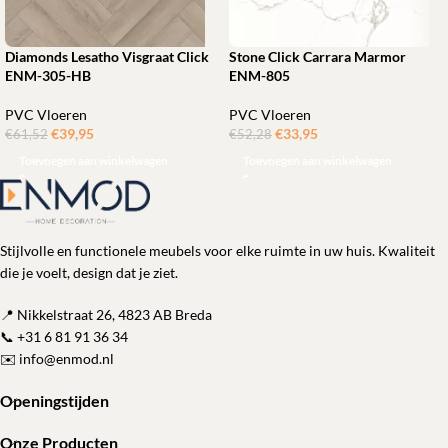
Diamonds Lesatho Visgraat Click
Stone Click Carrara Marmor
ENM-305-HB
ENM-805
PVC Vloeren
PVC Vloeren
€
39,95
ㅤㅤㅤㅤㅤㅤ
€
33,95
ㅤㅤㅤㅤㅤㅤ
€
61,52
€
52,28
Toevoegen aan winkelwagen
Toevoegen aan winkelwagen
Stijlvolle en functionele meubels voor elke ruimte in uw huis. Kwaliteit
die je voelt, design dat je ziet.
📍 Nikkelstraat 26, 4823 AB Breda
📞
+31 6 81 91 36 34
✉️
info@enmod.nl
Openingstijden
Onze Producten