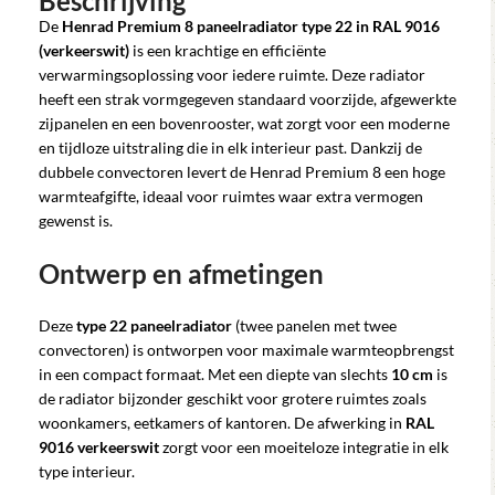
Beschrijving
De
Henrad Premium 8 paneelradiator type 22 in RAL 9016
(verkeerswit)
is een krachtige en efficiënte
verwarmingsoplossing voor iedere ruimte. Deze radiator
heeft een strak vormgegeven standaard voorzijde, afgewerkte
zijpanelen en een bovenrooster, wat zorgt voor een moderne
en tijdloze uitstraling die in elk interieur past. Dankzij de
dubbele convectoren levert de Henrad Premium 8 een hoge
warmteafgifte, ideaal voor ruimtes waar extra vermogen
gewenst is.
Ontwerp en afmetingen
Deze
type 22 paneelradiator
(twee panelen met twee
convectoren) is ontworpen voor maximale warmteopbrengst
in een compact formaat. Met een diepte van slechts
10 cm
is
de radiator bijzonder geschikt voor grotere ruimtes zoals
woonkamers, eetkamers of kantoren. De afwerking in
RAL
9016 verkeerswit
zorgt voor een moeiteloze integratie in elk
type interieur.