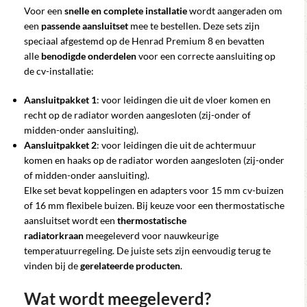
Voor een
snelle en complete installatie
wordt aangeraden om
een
passende aansluitset
mee te bestellen. Deze sets zijn
speciaal afgestemd op de Henrad Premium 8 en bevatten
alle
benodigde onderdelen
voor een correcte aansluiting op
de cv-installatie:
Aansluitpakket 1
: voor leidingen die uit de vloer komen en
recht op de radiator worden aangesloten (zij-onder of
midden-onder aansluiting).
Aansluitpakket 2
: voor leidingen die uit de achtermuur
komen en haaks op de radiator worden aangesloten (zij-onder
of midden-onder aansluiting).
Elke set bevat koppelingen en adapters voor 15 mm cv-buizen
of 16 mm flexibele buizen. Bij keuze voor een thermostatische
aansluitset wordt een
thermostatische
radiatorkraan
meegeleverd voor nauwkeurige
temperatuurregeling. De juiste sets zijn eenvoudig terug te
vinden bij de
gerelateerde producten
.
Wat wordt meegeleverd?