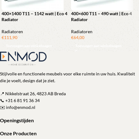
400×1400 T11 – 1142 watt | Eco 4
400×600 T11 – 490 watt | Eco 4
Radiator
Radiator
Radiatoren
Radiatoren
€
111,90
€
64,00
Toevoegen aan winkelwagen
Toevoegen aan winkelwagen
Stijlvolle en functionele meubels voor elke ruimte in uw huis. Kwaliteit
die je voelt, design dat je ziet.
📍 Nikkelstraat 26, 4823 AB Breda
📞
+31 6 81 91 36 34
✉️
info@enmod.nl
Openingstijden
Onze Producten