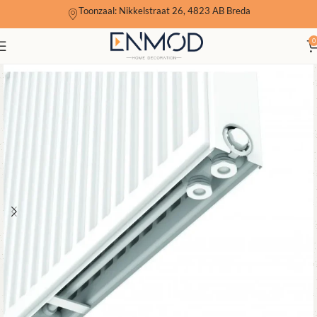
Toonzaal: Nikkelstraat 26, 4823 AB Breda
0