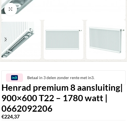
Klik om te vergroten
Betaal in 3 delen zonder rente met in3.
Henrad premium 8 aansluiting|
900×600 T22 – 1780 watt |
0662092206
€
224,37