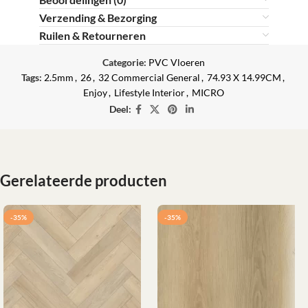
Verzending & Bezorging
Ruilen & Retourneren
Categorie:
PVC Vloeren
Tags:
2.5mm
,
26
,
32 Commercial General
,
74.93 X 14.99CM
,
Enjoy
,
Lifestyle Interior
,
MICRO
Deel:
Gerelateerde producten
-35%
-35%