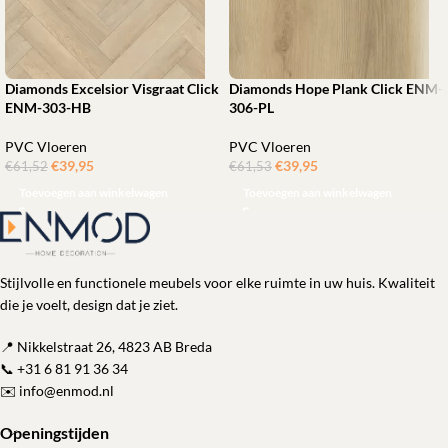
Diamonds Excelsior Visgraat Click
Diamonds Hope Plank Click ENM-
ENM-303-HB
306-PL
PVC Vloeren
PVC Vloeren
€
39,95
ㅤㅤㅤㅤㅤㅤ
€
39,95
ㅤㅤㅤㅤㅤㅤ
€
61,52
€
61,53
Toevoegen aan winkelwagen
Toevoegen aan winkelwagen
Stijlvolle en functionele meubels voor elke ruimte in uw huis. Kwaliteit
die je voelt, design dat je ziet.
📍 Nikkelstraat 26, 4823 AB Breda
📞
+31 6 81 91 36 34
✉️
info@enmod.nl
Openingstijden