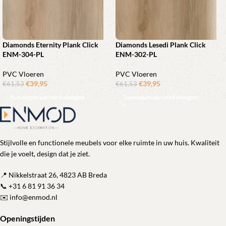
Diamonds Eternity Plank Click
Diamonds Lesedi Plank Click
ENM-304-PL
ENM-302-PL
PVC Vloeren
PVC Vloeren
€
39,95
ㅤㅤㅤㅤㅤㅤ
€
39,95
ㅤㅤㅤㅤㅤㅤ
€
61,53
€
61,53
Toevoegen aan winkelwagen
Toevoegen aan winkelwagen
Stijlvolle en functionele meubels voor elke ruimte in uw huis. Kwaliteit
die je voelt, design dat je ziet.
📍 Nikkelstraat 26, 4823 AB Breda
📞
+31 6 81 91 36 34
✉️
info@enmod.nl
Openingstijden