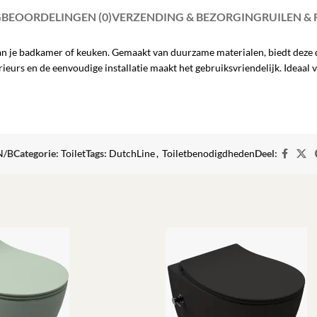
G
BEOORDELINGEN (0)
VERZENDING & BEZORGING
RUILEN &
an je badkamer of keuken. Gemaakt van duurzame materialen, biedt deze 
urs en de eenvoudige installatie maakt het gebruiksvriendelijk. Ideaal vo
N/B
Categorie:
Toilet
Tags:
DutchLine
,
Toiletbenodigdheden
Deel: