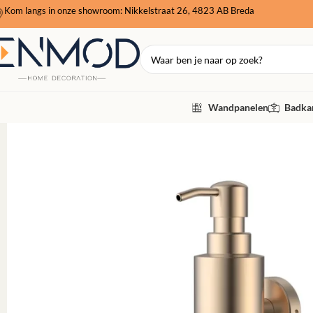
Kom langs in onze showroom: Nikkelstraat 26, 4823 AB Breda
Wandpanelen
Badkam