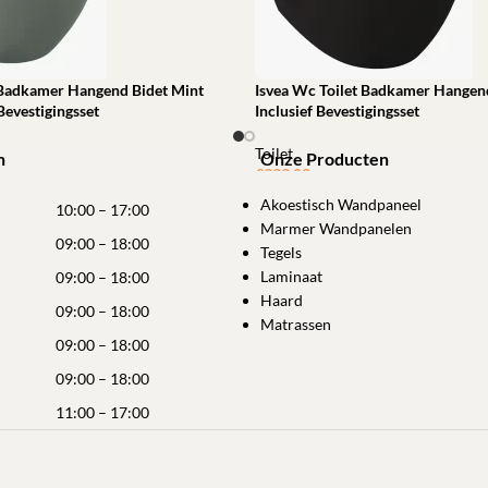
 Badkamer Hangend Bidet Mint
Isvea Wc Toilet Badkamer Hangen
Bevestigingsset
Inclusief Bevestigingsset
Toilet
n
Onze Producten
€
399,00
winkelwagen
Akoestisch Wandpaneel
Toevoegen aan winkelwagen
10:00 – 17:00
Marmer Wandpanelen
09:00 – 18:00
Tegels
Laminaat
09:00 – 18:00
Haard
09:00 – 18:00
Matrassen
09:00 – 18:00
09:00 – 18:00
11:00 – 17:00