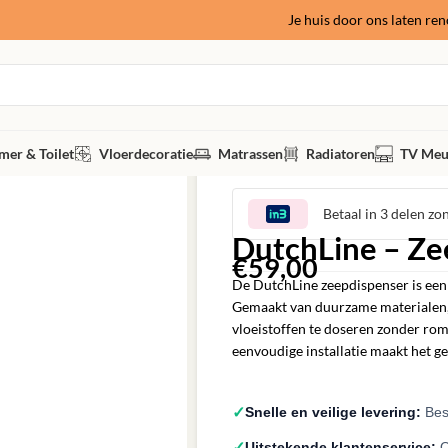
Je huis door ons laten re
er & Toilet
Vloerdecoratie
Matrassen
Radiatoren
TV Meu
Betaal in 3 delen zo
DutchLine – Ze
€
59,00
De DutchLine zeepdispenser is een 
Gemaakt van duurzame materialen, 
vloeistoffen te doseren zonder rom
eenvoudige installatie maakt het geb
✓
Snelle en veilige levering:
Best
✓
Uitstekende klantenservice:
O