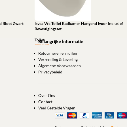
d Bidet Zwart
Isvea Wc Toilet Badkamer Hangend Ivoor Inclusief
Bevestigingsset
Toilet
Belangrijke İnformatie
€
389,99
Retourneren en ruilen
Toevoegen aan winkelwagen
Verzending & Levering
Algemene Voorwaarden
Privacybeleid
Over Ons
Contact
Veel Gestelde Vragen