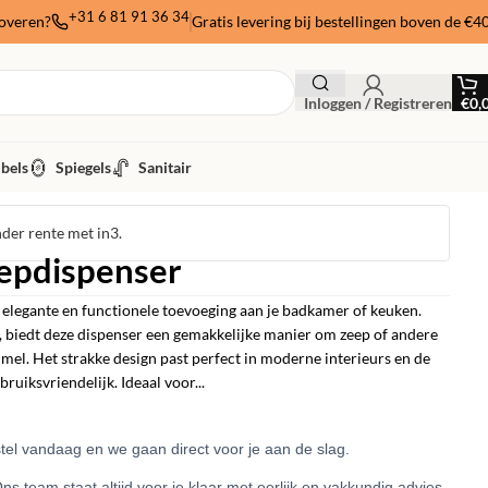
+31 6 81 91 36 34
noveren?
Gratis levering bij bestellingen boven de €4
Inloggen / Registreren
€
0,
bels
Spiegels
Sanitair
nder rente met in3.
epdispenser
elegante en functionele toevoeging aan je badkamer of keuken.
biedt deze dispenser een gemakkelijke manier om zeep of andere
mel. Het strakke design past perfect in moderne interieurs en de
ruiksvriendelijk. Ideaal voor...
el vandaag en we gaan direct voor je aan de slag.
ns team staat altijd voor je klaar met eerlijk en vakkundig advies.