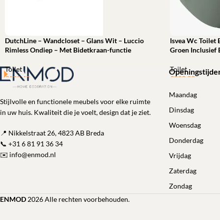
DutchLine – Wandcloset – Glans Wit – Luccio
Isvea Wc Toilet
Rimless Ondiep – Met Bidetkraan-functie
Groen Inclusief 
Toilet
Toilet
Openingstijde
€
139,49
€
399,99
Lees verder
Toevoegen aan 
Maandag
Stijlvolle en functionele meubels voor elke ruimte
Dinsdag
in uw huis. Kwaliteit die je voelt, design dat je ziet.
Woensdag
📍 Nikkelstraat 26, 4823 AB Breda
Donderdag
📞
+31 6 81 91 36 34
✉️
info@enmod.nl
Vrijdag
Zaterdag
Zondag
ENMOD
2026 Alle rechten voorbehouden.