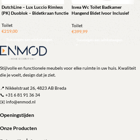
DutchLine – Lux Luccio Rimless
Isvea Wc Toilet Badkamer
(PK) Duoblok – Bidetkraan functie
Hangend Bidet Ivoor Inclusief
Bevestigingsset
Toilet
Toilet
€
219,00
€
399,99
Toevoegen aan winkelwagen
Toevoegen aan winkelwagen
Stijlvolle en functionele meubels voor elke ruimte in uw huis. Kwaliteit
die je voelt, design dat je ziet.
📍 Nikkelstraat 26, 4823 AB Breda
📞
+31 6 81 91 36 34
✉️
info@enmod.nl
Openingstijden
Onze Producten