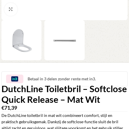
Klik om te vergroten
Betaal in 3 delen zonder rente met in3.
DutchLine Toiletbril – Softclose
Quick Release – Mat Wit
€
71,39
De DutchLine toiletbril in mat wit combineert comfort, stijl en
praktisch gebruiksgemak. Dankzij de softclose-functie sluit de bril
altijd zacht en geruisloos, wat slijtage voorkomt en het gebruik stiller