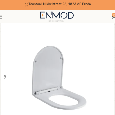
Toonzaal: Nikkelstraat 26, 4823 AB Breda
0