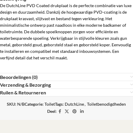
De DutchLine PVD Coated drukplaat is de perfecte combinatie van luxe
design en duurzaamheid. Dankzij de hoogwaardige PVD-coating is de
drukplaat krasvast, slijtvast en bestand tegen verkleuring. Het
minimalistische ontwerp past naadloos in elke moderne badkamer of
toiletruimte. De dubbele spoelknoppen zorgen voor efficiënte en
waterbesparende spoeling. Verkrijgbaar in stijlvolle kleuren zoals gun
metal, geborsteld goud, geborsteld staal en geborsteld koper. Eenvoudig
te installeren en compatibel met standaard inbouwsystemen. Een
verfijnd detail dat het verschil maakt.
Beoordelingen (0)
Verzending & Bezorging
Ruilen & Retourneren
SKU:
N/B
Categorie:
Toilet
Tags:
DutchLine
,
Toiletbenodigdheden
Deel: