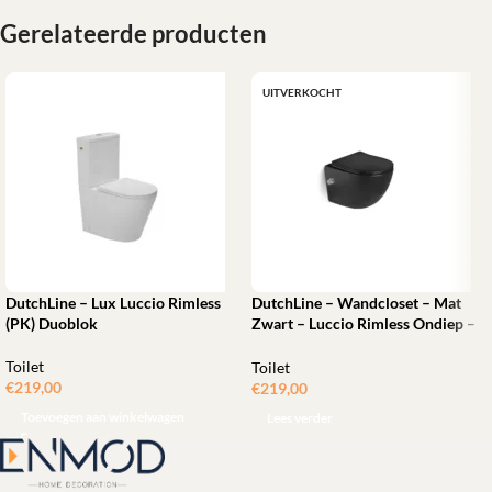
Gerelateerde producten
UITVERKOCHT
DutchLine – Lux Luccio Rimless
DutchLine – Wandcloset – Mat
(PK) Duoblok
Zwart – Luccio Rimless Ondiep –
Met Bidetkraan-functie
Toilet
Toilet
€
219,00
€
219,00
Toevoegen aan winkelwagen
Lees verder