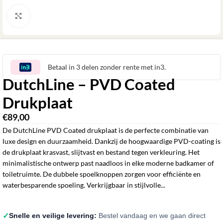
Klik om te vergroten
Betaal in 3 delen zonder rente met in3.
DutchLine – PVD Coated
Drukplaat
€
89,00
De DutchLine PVD Coated drukplaat is de perfecte combinatie van
luxe design en duurzaamheid. Dankzij de hoogwaardige PVD-coating is
de drukplaat krasvast, slijtvast en bestand tegen verkleuring. Het
minimalistische ontwerp past naadloos in elke moderne badkamer of
toiletruimte. De dubbele spoelknoppen zorgen voor efficiënte en
waterbesparende spoeling. Verkrijgbaar in stijlvolle...
✓
Snelle en veilige levering:
Bestel vandaag en we gaan direct