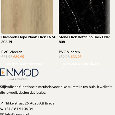
Diamonds Hope Plank Click ENM-
Stone Click Botticino Dark ENM-
306-PL
808
PVC Vloeren
PVC Vloeren
€
39,95
ㅤㅤㅤㅤㅤㅤ
€
33,95
ㅤㅤㅤㅤㅤㅤ
€
61,53
€
52,28
Toevoegen aan winkelwagen
Toevoegen aan winkelwagen
Stijlvolle en functionele meubels voor elke ruimte in uw huis. Kwaliteit
die je voelt, design dat je ziet.
📍 Nikkelstraat 26, 4823 AB Breda
📞
+31 6 81 91 36 34
✉️
info@enmod.nl