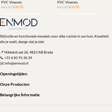
PVC Vloeren
PVC Vloeren
€
39,95
ㅤㅤㅤㅤㅤㅤ
€
33,95
ㅤㅤㅤㅤㅤㅤ
€
61,52
€
52,28
Toevoegen aan winkelwagen
Toevoegen aan winkelwagen
Stijlvolle en functionele meubels voor elke ruimte in uw huis. Kwaliteit
die je voelt, design dat je ziet.
📍 Nikkelstraat 26, 4823 AB Breda
📞
+31 6 81 91 36 34
✉️
info@enmod.nl
Openingstijden
Onze Producten
Belangrijke İnformatie