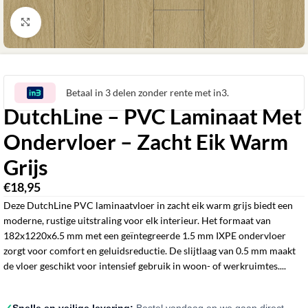
Klik om te vergroten
Betaal in 3 delen zonder rente met in3.
DutchLine – PVC Laminaat Met
Ondervloer – Zacht Eik Warm
Grijs
€
18,95
‎
Deze DutchLine PVC laminaatvloer in zacht eik warm grijs biedt een
moderne, rustige uitstraling voor elk interieur. Het formaat van
182x1220x6.5 mm met een geïntegreerde 1.5 mm IXPE ondervloer
zorgt voor comfort en geluidsreductie. De slijtlaag van 0.5 mm maakt
de vloer geschikt voor intensief gebruik in woon- of werkruimtes....
Snelle en veilige levering:
Bestel vandaag en we gaan direct