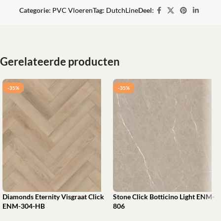
Categorie:
PVC Vloeren
Tag:
DutchLine
Deel:
Gerelateerde producten
-35%
-35%
Diamonds Eternity Visgraat Click
Stone Click Botticino Light ENM-
ENM-304-HB
806