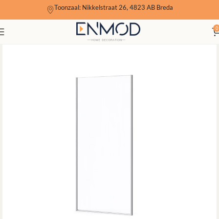
Toonzaal: Nikkelstraat 26, 4823 AB Breda
0