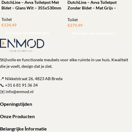
DutchLine – Avva Toiletpot Met
DutchLine – Avva Toiletpot
Bidet – Glans Wit – 355x530mm
Zonder Bidet – Mat Grijs –
355x530mm
Toilet
Toilet
€
134,49
€
279,49
Toevoegen aan winkelwagen
Toevoegen aan winkelwagen
Stijlvolle en functionele meubels voor elke ruimte in uw huis. Kwaliteit
die je voelt, design dat je ziet.
📍 Nikkelstraat 26, 4823 AB Breda
📞
+31 6 81 91 36 34
✉️
info@enmod.nl
Openingstijden
Onze Producten
Belangrijke İnformatie