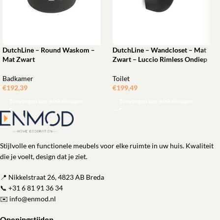
DutchLine – Round Waskom –
DutchLine – Wandcloset – Mat
Mat Zwart
Zwart – Luccio Rimless Ondiep
Badkamer
Toilet
€
192,39
€
199,49
Toevoegen aan winkelwagen
Toevoegen aan winkelwagen
Stijlvolle en functionele meubels voor elke ruimte in uw huis. Kwaliteit
die je voelt, design dat je ziet.
📍 Nikkelstraat 26, 4823 AB Breda
📞
+31 6 81 91 36 34
✉️
info@enmod.nl
Openingstijden