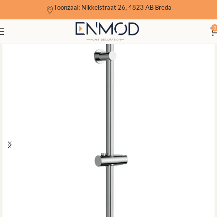
Toonzaal: Nikkelstraat 26, 4823 AB Breda
0