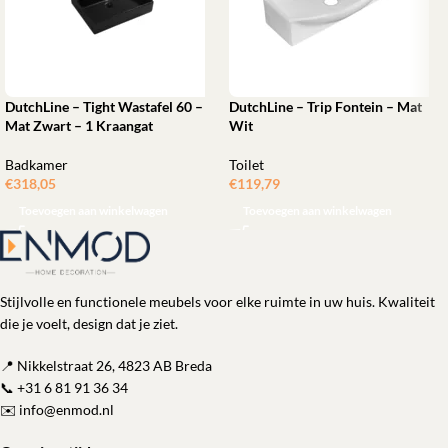
DutchLine – Tight Wastafel 60 –
DutchLine – Trip Fontein – Mat
Mat Zwart – 1 Kraangat
Wit
Badkamer
Toilet
€
318,05
€
119,79
Toevoegen aan winkelwagen
Toevoegen aan winkelwagen
Stijlvolle en functionele meubels voor elke ruimte in uw huis. Kwaliteit
die je voelt, design dat je ziet.
📍 Nikkelstraat 26, 4823 AB Breda
📞
+31 6 81 91 36 34
✉️
info@enmod.nl