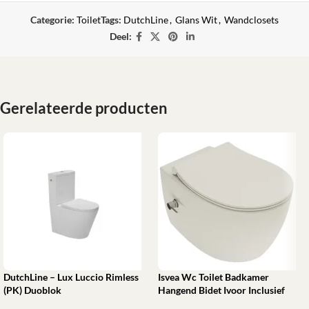
Categorie:
Toilet
Tags:
DutchLine
,
Glans Wit
,
Wandclosets
Deel:
Gerelateerde producten
DutchLine – Lux Luccio Rimless
Isvea Wc Toilet Badkamer
(PK) Duoblok
Hangend Bidet Ivoor Inclusief
Bevestigingsset