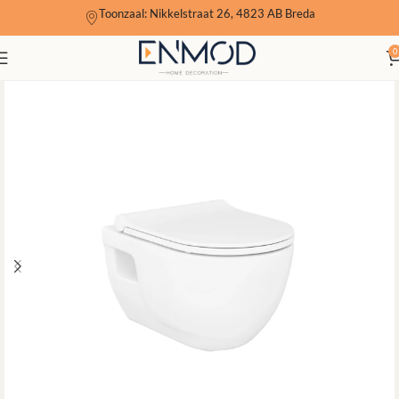
Toonzaal: Nikkelstraat 26, 4823 AB Breda
0