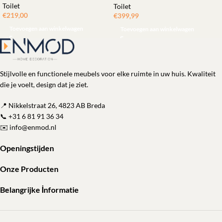
Toilet
Toilet
€
219,00
€
399,99
Toevoegen aan winkelwagen
Toevoegen aan winkelwagen
Stijlvolle en functionele meubels voor elke ruimte in uw huis. Kwaliteit
die je voelt, design dat je ziet.
📍 Nikkelstraat 26, 4823 AB Breda
📞
+31 6 81 91 36 34
✉️
info@enmod.nl
Openingstijden
Onze Producten
Belangrijke İnformatie