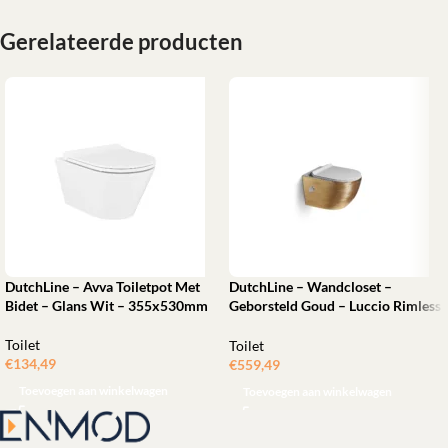
Gerelateerde producten
DutchLine – Avva Toiletpot Met
DutchLine – Wandcloset –
Bidet – Glans Wit – 355x530mm
Geborsteld Goud – Luccio Rimless
– Met bidet-functie
Toilet
Toilet
€
134,49
€
559,49
Toevoegen aan winkelwagen
Toevoegen aan winkelwagen