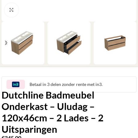
Klik om te vergroten
Betaal in 3 delen zonder rente met in3.
Dutchline Badmeubel
Onderkast – Uludag –
120x46cm – 2 Lades – 2
Uitsparingen
€
345,00