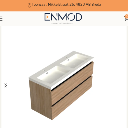
Toonzaal: Nikkelstraat 26, 4823 AB Breda
0