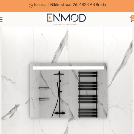
Toonzaal: Nikkelstraat 26, 4823 AB Breda
0