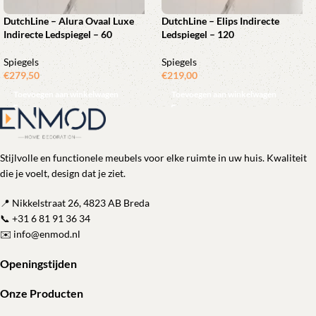
DutchLine – Alura Ovaal Luxe
DutchLine – Elips Indirecte
Indirecte Ledspiegel – 60
Ledspiegel – 120
Spiegels
Spiegels
€
279,50
€
219,00
Toevoegen aan winkelwagen
Toevoegen aan winkelwagen
Stijlvolle en functionele meubels voor elke ruimte in uw huis. Kwaliteit
die je voelt, design dat je ziet.
📍 Nikkelstraat 26, 4823 AB Breda
📞
+31 6 81 91 36 34
✉️
info@enmod.nl
Openingstijden
Onze Producten