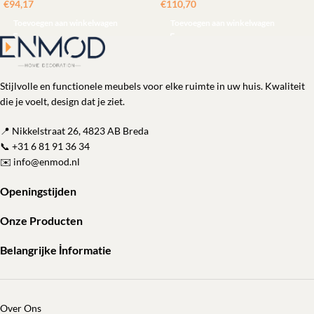
€
94,17
€
110,70
Toevoegen aan winkelwagen
Toevoegen aan winkelwagen
Stijlvolle en functionele meubels voor elke ruimte in uw huis. Kwaliteit
die je voelt, design dat je ziet.
📍 Nikkelstraat 26, 4823 AB Breda
📞
+31 6 81 91 36 34
✉️
info@enmod.nl
Openingstijden
Onze Producten
Belangrijke İnformatie
Over Ons