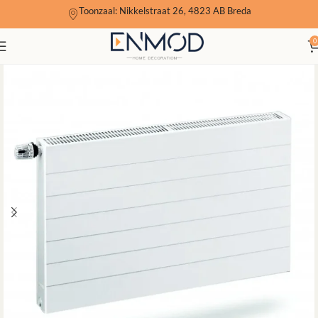
Toonzaal: Nikkelstraat 26, 4823 AB Breda
0