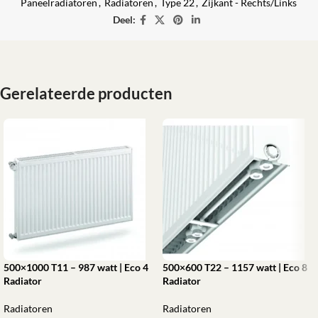
Paneelradiatoren
,
Radiatoren
,
Type 22
,
Zijkant - Rechts/Links
Deel:
Gerelateerde producten
500×1000 T11 – 987 watt | Eco 4
500×600 T22 – 1157 watt | Eco 8
Radiator
Radiator
Radiatoren
Radiatoren