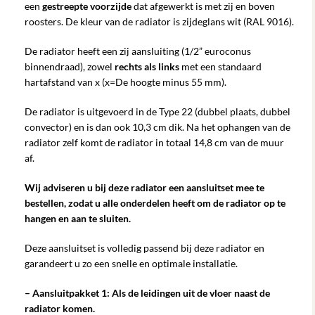
een
gestreepte voorzijde
dat afgewerkt is met zij en boven
roosters. De kleur van de radiator is zijdeglans wit (RAL 9016).
De radiator heeft een zij aansluiting (1/2” euroconus
binnendraad), zowel
rechts als links
met een standaard
hartafstand van x (x=De hoogte minus 55 mm).
De radiator is uitgevoerd in de Type 22 (dubbel plaats, dubbel
convector) en is dan ook 10,3 cm dik. Na het ophangen van de
radiator zelf komt de radiator in totaal 14,8 cm van de muur
af.
Wij adviseren u bij deze radiator een aansluitset mee te
bestellen, zodat u alle onderdelen heeft om de radiator op te
hangen en aan te sluiten.
Deze aansluitset is volledig passend bij deze radiator en
garandeert u zo een snelle en optimale installatie.
– Aansluitpakket 1: Als de leidingen uit de vloer naast de
radiator komen.