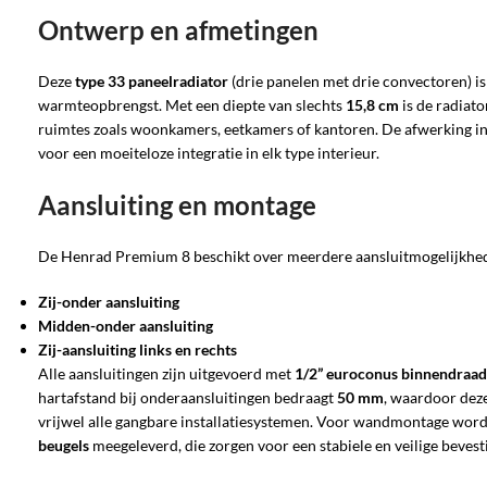
Ontwerp en afmetingen
Deze
type 33 paneelradiator
(drie panelen met drie convectoren) 
warmteopbrengst. Met een diepte van slechts
15,8 cm
is de radiato
ruimtes zoals woonkamers, eetkamers of kantoren. De afwerking i
voor een moeiteloze integratie in elk type interieur.
Aansluiting en montage
De Henrad Premium 8 beschikt over meerdere aansluitmogelijkhe
Zij-onder aansluiting
Midden-onder aansluiting
Zij-aansluiting links en rechts
Alle aansluitingen zijn uitgevoerd met
1/2” euroconus binnendraad
hartafstand bij onderaansluitingen bedraagt
50 mm
, waardoor deze
vrijwel alle gangbare installatiesystemen. Voor wandmontage wor
beugels
meegeleverd, die zorgen voor een stabiele en veilige bevest