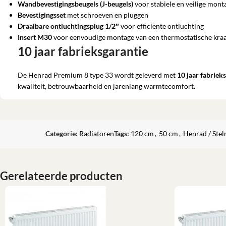
Wandbevestigingsbeugels (J-beugels)
voor stabiele en veilige mont
Bevestigingsset
met schroeven en pluggen
Draaibare ontluchtingsplug 1/2″
voor efficiënte ontluchting
Insert M30
voor eenvoudige montage van een thermostatische kra
10 jaar fabrieksgarantie
De Henrad Premium 8 type 33 wordt geleverd met
10 jaar fabriek
kwaliteit, betrouwbaarheid en jarenlang warmtecomfort.
Categorie:
Radiatoren
Tags:
120 cm
,
50 cm
,
Henrad / Stel
Gerelateerde producten