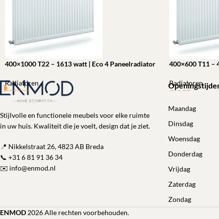
400×1000 T22 – 1613 watt | Eco 4 Paneelradiator
400×600 T11 – 4
Radiatoren
Radiatoren
Openingstijde
€
102,04
€
64,00
Toevoegen aan winkelwagen
Toevoegen aan 
Maandag
Stijlvolle en functionele meubels voor elke ruimte
Dinsdag
in uw huis. Kwaliteit die je voelt, design dat je ziet.
Woensdag
📍 Nikkelstraat 26, 4823 AB Breda
Donderdag
📞
+31 6 81 91 36 34
✉️
info@enmod.nl
Vrijdag
Zaterdag
Zondag
ENMOD
2026 Alle rechten voorbehouden.