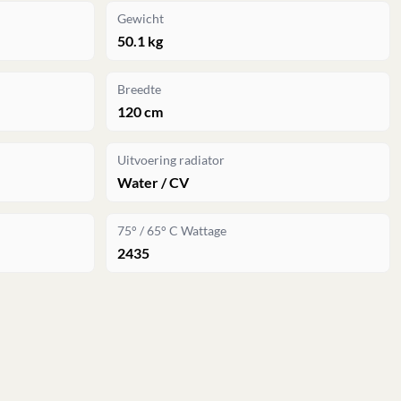
Gewicht
50.1 kg
Breedte
120 cm
Uitvoering radiator
Water / CV
75° / 65° C Wattage
2435