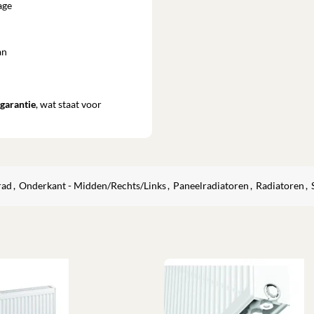
age
an
sgarantie
, wat staat voor
rad
,
Onderkant - Midden/Rechts/Links
,
Paneelradiatoren
,
Radiatoren
,