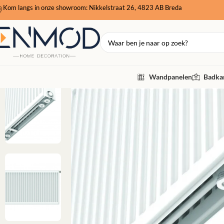
Kom langs in onze showroom: Nikkelstraat 26, 4823 AB Breda
Wandpanelen
Badkam