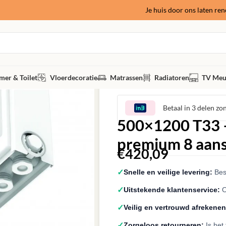
Je huis door ons laten re
er & Toilet
Vloerdecoratie
Matrassen
Radiatoren
TV Meu
Betaal in 3 delen zo
500×1200 T33 –
premium 8 aans
€
420,09
✓
Snelle en veilige levering:
Best
✓
Uitstekende klantenservice:
O
✓
Veilig en vertrouwd afrekenen
✓
Zorgeloos retourneren:
Is het