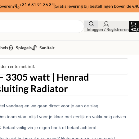
+31 6 81 91 36 34
noveren?
Gratis levering bij bestellingen boven de €4
Inloggen / Registreren
€
0,
bels
Spiegels
Sanitair
nder rente met in3.
 3305 watt | Henrad
luiting Radiator
el vandaag en we gaan direct voor je aan de slag.
ns team staat altijd voor je klaar met eerlijk en vakkundig advies.
:
Betaal veilig via je eigen bank of betaal achteraf.
 toch niet helemaal naar wens? Retourneren is zo geregeld.