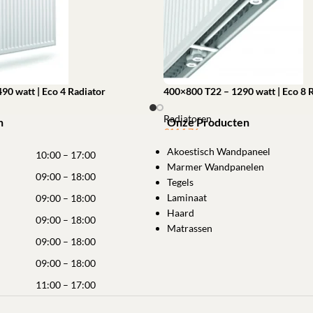
90 watt | Eco 4 Radiator
400×800 T22 – 1290 watt | Eco 8 
Radiatoren
n
Onze Producten
€
114,76
winkelwagen
Akoestisch Wandpaneel
Toevoegen aan winkelwagen
10:00 – 17:00
Marmer Wandpanelen
09:00 – 18:00
Tegels
Laminaat
09:00 – 18:00
Haard
09:00 – 18:00
Matrassen
09:00 – 18:00
09:00 – 18:00
11:00 – 17:00