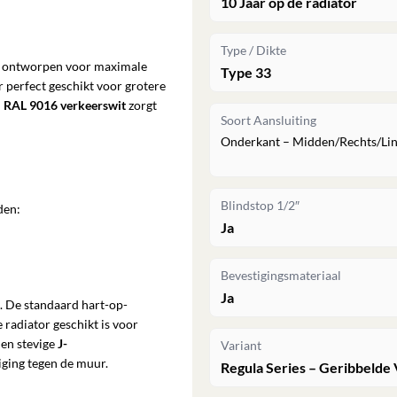
10 Jaar op de radiator
Type / Dikte
is ontworpen voor maximale
Type 33
r perfect geschikt voor grotere
n
RAL 9016 verkeerswit
zorgt
Soort Aansluiting
Onderkant – Midden/Rechts/Li
Blindstop 1/2″
den:
Ja
Bevestigingsmateriaal
Ja
. De standaard hart-op-
 radiator geschikt is voor
den stevige
J-
Variant
iging tegen de muur.
Regula Series – Geribbelde 