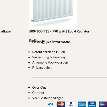
Radiator
500×800 T11 – 790 watt | Eco 4 Radiator
Radiatoren
Belangrijke İnformatie
€
75,83
Retourneren en ruilen
Toevoegen aan winkelwagen
Verzending & Levering
Algemene Voorwaarden
Privacybeleid
Over Ons
Contact
Veel Gestelde Vragen