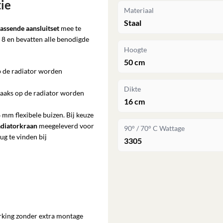
tie
Materiaal
Staal
assende aansluitset
mee te
 8 en bevatten alle benodigde
Hoogte
50 cm
op de radiator worden
Dikte
haaks op de radiator worden
16 cm
 mm flexibele buizen. Bij keuze
adiatorkraan
meegeleverd voor
90° / 70° C Wattage
ug te vinden bij
3305
rking zonder extra montage