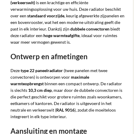
(verkeerswit)
is een krachtige en efficiënte
verwarmingsoplossing voor uw huis. Deze radiator beschikt
over een
standaard voorzijde
, keurig afgewerkte zijpanelen en
een bovenrooster, wat het een moderne uitstraling geeft die
past in elk interieur. Dankzij zijn
dubbele convectoren
biedt
deze radiator een
hoge warmteafgifte
, ideaal voor ruimtes
waar meer vermogen gewenst is.
Ontwerp en afmetingen
Deze
type 22 paneelradiator
(twee panelen met twee
convectoren) is ontworpen voor
maximale
warmteopbrengst
binnen een compact ontwerp. De radiator
is slechts
10,3 cm diep
, maar door de dubbele convectoren is
die perfect geschikt voor grotere ruimtes zoals woonkamers,
eetkamers of kantoren. De radiator is uitgevoerd in het
neutrale en verkeerswit (
RAL 9016
), zodat die moeiteloos
integreert in elk type interieur.
Aansluiting en montage