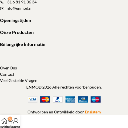
📞
+31 6 81 91 36 34
✉️
info@enmod.nl
Openingstijden
Onze Producten
Belangrijke İnformatie
Over Ons
Contact
Veel Gestelde Vragen
ENMOD
2026 Alle rechten voorbehouden.
Ontworpen en Ontwikkeld door
Ensistem
0
Home
Winkelwagen
Mijn account