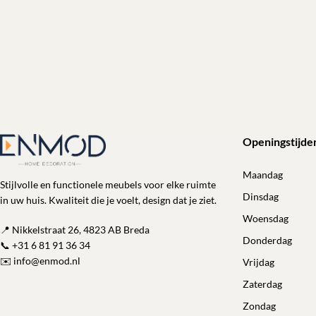
Openingstijde
Maandag
Stijlvolle en functionele meubels voor elke ruimte
Dinsdag
in uw huis. Kwaliteit die je voelt, design dat je ziet.
Woensdag
📍 Nikkelstraat 26, 4823 AB Breda
Donderdag
📞
+31 6 81 91 36 34
✉️
info@enmod.nl
Vrijdag
Zaterdag
Zondag