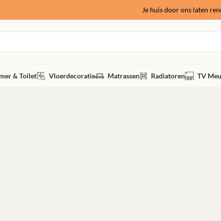
Je huis door ons laten re
NG VOLTOOID
er & Toilet
Vloerdecoratie
Matrassen
Radiatoren
TV Meu